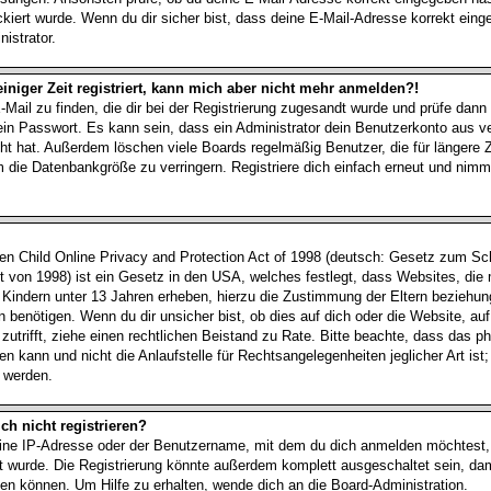
kiert wurde. Wenn du dir sicher bist, dass deine E-Mail-Adresse korrekt ein
istrator.
einiger Zeit registriert, kann mich aber nicht mehr anmelden?!
-Mail zu finden, die dir bei der Registrierung zugesandt wurde und prüfe dann
n Passwort. Es kann sein, dass ein Administrator dein Benutzerkonto aus 
cht hat. Außerdem löschen viele Boards regelmäßig Benutzer, die für längere Z
 die Datenbankgröße zu verringern. Registriere dich einfach erneut und nimm
 Child Online Privacy and Protection Act of 1998 (deutsch: Gesetz zum Sch
t von 1998) ist ein Gesetz in den USA, welches festlegt, dass Websites, die
 Kindern unter 13 Jahren erheben, hierzu die Zustimmung der Eltern beziehu
 benötigen. Wenn du dir unsicher bist, ob dies auf dich oder die Website, auf
, zutrifft, ziehe einen rechtlichen Beistand zu Rate. Bitte beachte, dass das
n kann und nicht die Anlaufstelle für Rechtsangelegenheiten jeglicher Art ist;
t werden.
h nicht registrieren?
ine IP-Adresse oder der Benutzername, mit dem du dich anmelden möchtest,
rt wurde. Die Registrierung könnte außerdem komplett ausgeschaltet sein, da
n können. Um Hilfe zu erhalten, wende dich an die Board-Administration.