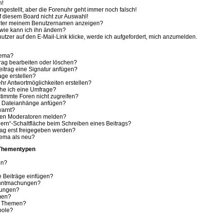
h!
ingestellt, aber die Forenuhr geht immer noch falsch!
f diesem Board nicht zur Auswahl!
 unter meinem Benutzernamen anzeigen?
wie kann ich ihn ändern?
tzer auf den E-Mail-Link klicke, werde ich aufgefordert, mich anzumelden.
hema?
trag bearbeiten oder löschen?
itrag eine Signatur anfügen?
age erstellen?
hr Antwortmöglichkeiten erstellen?
che ich eine Umfrage?
timmte Foren nicht zugreifen?
e Dateianhänge anfügen?
warnt?
 den Moderatoren melden?
ern“-Schaltfläche beim Schreiben eines Beitrags?
ag erst freigegeben werden?
hema als neu?
 Thementypen
en?
e Beiträge einfügen?
anntmachungen?
hungen?
men?
e Themen?
bole?