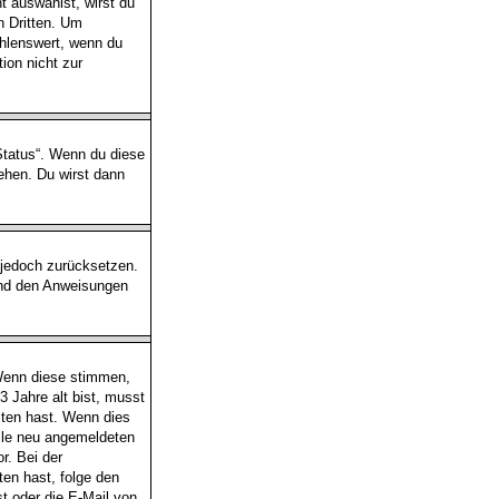
 auswählst, wirst du
n Dritten. Um
hlenswert, wenn du
ion nicht zur
-Status“. Wenn du diese
ehen. Du wirst dann
s jedoch zurücksetzen.
und den Anweisungen
 Wenn diese stimmen,
3 Jahre alt bist, musst
lten hast. Wenn dies
alle neu angemeldeten
r. Bei der
lten hast, folge den
t oder die E-Mail von