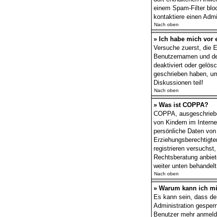
einem Spam-Filter bloc
kontaktiere einen Admin
Nach oben
» Ich habe mich vor 
Versuche zuerst, die E
Benutzernamen und dei
deaktiviert oder gelös
geschrieben haben, um
Diskussionen teil!
Nach oben
» Was ist COPPA?
COPPA, ausgeschrieben
von Kindern im Interne
persönliche Daten von
Erziehungsberechtigten
registrieren versuchst
Rechtsberatung anbiete
weiter unten behandel
Nach oben
» Warum kann ich mic
Es kann sein, dass de
Administration gesper
Benutzer mehr anmelde