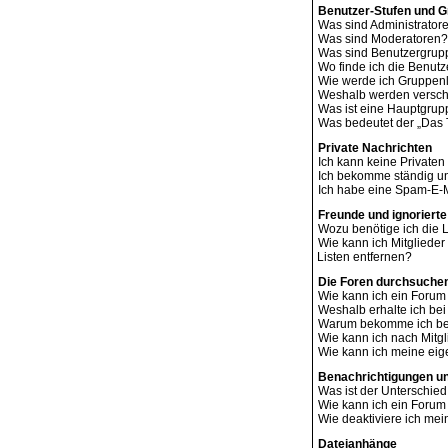
Benutzer-Stufen und 
Was sind Administrator
Was sind Moderatoren?
Was sind Benutzergru
Wo finde ich die Benutz
Wie werde ich Gruppenl
Weshalb werden verschi
Was ist eine Hauptgru
Was bedeutet der „Das T
Private Nachrichten
Ich kann keine Privaten
Ich bekomme ständig un
Ich habe eine Spam-E-M
Freunde und ignorierte
Wozu benötige ich die L
Wie kann ich Mitglieder
Listen entfernen?
Die Foren durchsuche
Wie kann ich ein Foru
Weshalb erhalte ich be
Warum bekomme ich bei
Wie kann ich nach Mitg
Wie kann ich meine ei
Benachrichtigungen u
Was ist der Unterschi
Wie kann ich ein Foru
Wie deaktiviere ich me
Dateianhänge