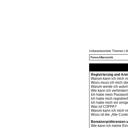
Unbeantwortete Themen
|
A
Foren-Übersicht
Registrierung und An
Warum kann ich mich n
Wozu muss ich mich übe
Warum werde ich autom
Wie kann ich verhindern
Ich habe mein Passwort
Ich habe mich registrie
Ich habe mich vor einige
Was ist COPPA?
Warum kann ich mich nic
Wozu ist die „Alle Cook
Benutzerpräferenzen u
Wie kann ich meine Ein