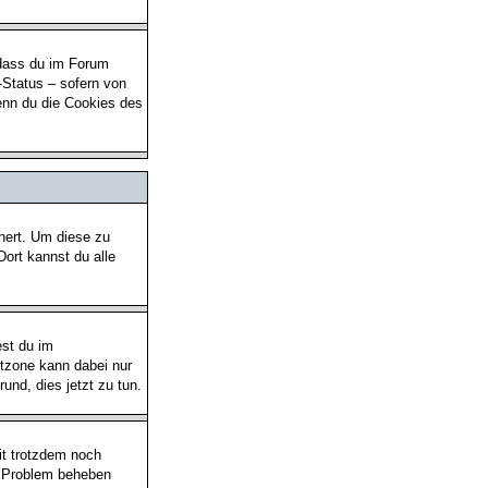
 dass du im Forum
-Status – sofern von
enn du die Cookies des
chert. Um diese zu
Dort kannst du alle
est du im
eitzone kann dabei nur
rund, dies jetzt zu tun.
eit trotzdem noch
as Problem beheben