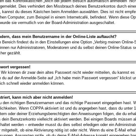
 das Kontrollkästchen „Mich bei jedem Besuch automatisch anmelden“ nicht
angemeldet. Dies verhindert den Missbrauch deines Benutzerkontos durch eine
, kannst du dieses Kästchen beim Anmelden auswählen. Dies ist nicht empfe
chen Computer, zum Beispiel in einem Internetcafé, befindest. Wenn diese Opt
wurde sie vermutlich von der Board-Administration ausgeschaltet.
ndern, dass mein Benutzername in der Online-Liste auftaucht?
 Bereich findest du in den Einstellungen eine Option „Verbirg meinen Online
können nur Administratoren, Moderatoren und du selbst deinen Online-Status s
her gezählt.
swort vergessen!
 Wir können dir zwar dein altes Passwort nicht wieder mitteilen, du kannst e
 du auf der Anmelde-Seite auf „Ich habe mein Passwort vergessen“ klickst 
 dich schnell wieder anmelden können.
striert, kann mich aber nicht anmelden!
du den richtigen Benutzernamen und das richtige Passwort eingegeben hast.
lichkeiten. Wenn
COPPA
aktiviert ist und du angegeben hast, dass du unter 1
ltern oder deiner Erziehungsberechtigten den Anweisungen folgen, die du erha
ss dein Benutzerkonto vielleicht aktiviert werden. Bei einigen Boards müssen 
schaltet werden – entweder musst du dies selbst erledigen oder ein Administrato
 mitgeteilt, ob eine Aktivierung nötig ist oder nicht. Wenn du eine E-Mail erha
isungen. Ansonsten prüfe, ob du deine E-Mail-Adresse korrekt eingegeben has