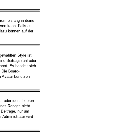
rum bislang in deine
eren kann. Falls es
 dazu können auf der
ewählten Style ist
ine Beitragszahl oder
annt. Es handelt sich
. Die Board-
n Avatar benutzen
 oder identifizieren
ines Ranges nicht
n Beiträge, nur um
 Administrator wird