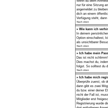
Wenn du beim Anmelden
nur für eine Sitzung 
angemeldet zu bleiben
dich an einem öffentli
Verfügung steht, dann 
Nach oben
» Wie kann ich verhi
In deinem persönlichen
Option einschaltest, 
als unsichtbarer Besuc
Nach oben
» Ich habe mein Pas
Das ist nicht schlimm!
Dies machst du, indem
folgst. So solltest du
Nach oben
» Ich habe mich regi
Überprüfe zuerst, ob 
dann gibt es zwei Mög
du bzw. einer deiner E
nicht der Fall ist, mu
Mitglieder erst freige
Registrierung wurde dir
dort enthaltenen Anwe