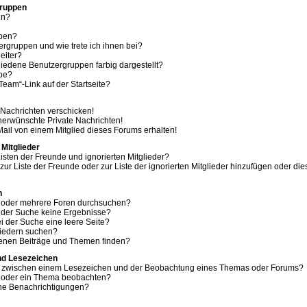
Gruppen
en?
ppen?
ergruppen und wie trete ich ihnen bei?
eiter?
edene Benutzergruppen farbig dargestellt?
ppe?
eam“-Link auf der Startseite?
 Nachrichten verschicken!
erwünschte Private Nachrichten!
ail von einem Mitglied dieses Forums erhalten!
 Mitglieder
isten der Freunde und ignorierten Mitglieder?
 zur Liste der Freunde oder zur Liste der ignorierten Mitglieder hinzufügen oder di
n
m oder mehrere Foren durchsuchen?
i der Suche keine Ergebnisse?
 der Suche eine leere Seite?
liedern suchen?
genen Beiträge und Themen finden?
nd Lesezeichen
ed zwischen einem Lesezeichen und der Beobachtung eines Themas oder Forums?
m oder ein Thema beobachten?
ine Benachrichtigungen?