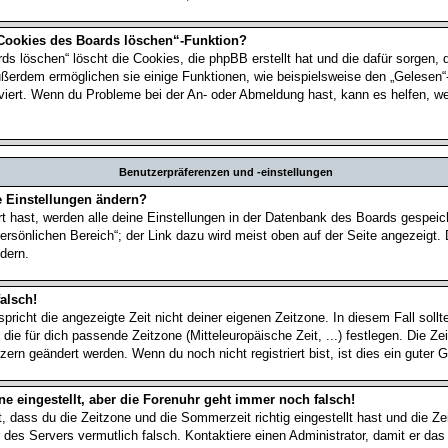
 Cookies des Boards löschen“-Funktion?
ds löschen“ löscht die Cookies, die phpBB erstellt hat und die dafür sorgen,
ußerdem ermöglichen sie einige Funktionen, wie beispielsweise den „Gelesen“
tiviert. Wenn du Probleme bei der An- oder Abmeldung hast, kann es helfen, w
Benutzerpräferenzen und -einstellungen
e Einstellungen ändern?
rt hast, werden alle deine Einstellungen in der Datenbank des Boards gespei
ersönlichen Bereich“; der Link dazu wird meist oben auf der Seite angezeigt. 
dern.
alsch!
spricht die angezeigte Zeit nicht deiner eigenen Zeitzone. In diesem Fall sollt
 die für dich passende Zeitzone (Mitteleuropäische Zeit, ...) festlegen. Die Z
zern geändert werden. Wenn du noch nicht registriert bist, ist dies ein guter G
ne eingestellt, aber die Forenuhr geht immer noch falsch!
t, dass du die Zeitzone und die Sommerzeit richtig eingestellt hast und die Z
hr des Servers vermutlich falsch. Kontaktiere einen Administrator, damit er d