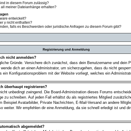
ind in diesem Forum zulässig?
t all meiner Dateianhänge erhalten?
ragen
ware entwickelt?
er y nicht enthalten?
nden, falls es Beschwerden oder juristische Anfragen zu diesem Forum gibt?
Registrierung und Anmeldung
ch nicht anmelden?
gliche Gründe. Versichere dich zunächst, dass dein Benutzername und dein Pa
, wende dich an einen Administrator, um sicherzugehen, dass du nicht gesperr
s ein Konfigurationsproblem mit der Website vorliegt, welches ein Administra
h überhaupt registrieren?
 nicht unbedingt zwingend. Die Board-Administration dieses Forums entscheidet
 zu schreiben. Auf jeden Fall erhältst du als registriertes Mitglied zusätzlic
 Beispiel Avatarbilder, Private Nachrichten, E-Mail-Versand an andere Mitglied
 weiter. Wir empfehlen dir eine Anmeldung, da sie schnell erledigt ist und dir
automatisch abgemeldet?