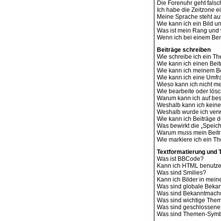
Die Forenuhr geht falsc
Ich habe die Zeitzone e
Meine Sprache steht au
Wie kann ich ein Bild
Was ist mein Rang und 
Wenn ich bei einem Benu
Beiträge schreiben
Wie schreibe ich ein T
Wie kann ich einen Bei
Wie kann ich meinem Be
Wie kann ich eine Umfr
Wieso kann ich nicht me
Wie bearbeite oder lös
Warum kann ich auf bes
Weshalb kann ich kein
Weshalb wurde ich ver
Wie kann ich Beiträge
Was bewirkt die „Speich
Warum muss mein Beitr
Wie markiere ich ein T
Textformatierung und
Was ist BBCode?
Kann ich HTML benutz
Was sind Smilies?
Kann ich Bilder in mein
Was sind globale Bek
Was sind Bekanntmac
Was sind wichtige The
Was sind geschlossen
Was sind Themen-Sym