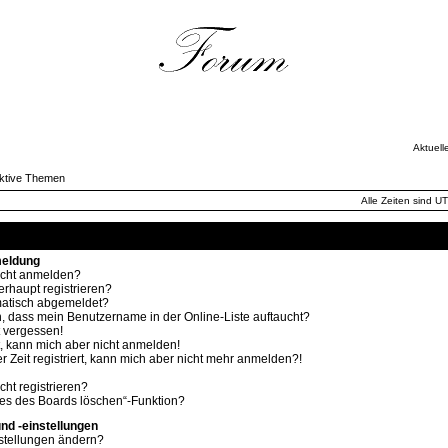
Aktuell
ktive Themen
Alle Zeiten sind U
Häufig gestellte Fragen
meldung
icht anmelden?
rhaupt registrieren?
atisch abgemeldet?
, dass mein Benutzername in der Online-Liste auftaucht?
 vergessen!
rt, kann mich aber nicht anmelden!
r Zeit registriert, kann mich aber nicht mehr anmelden?!
ht registrieren?
ies des Boards löschen“-Funktion?
nd -einstellungen
stellungen ändern?