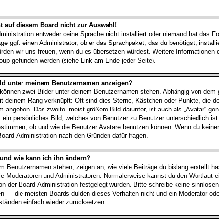
t auf diesem Board nicht zur Auswahl!
ministration entweder deine Sprache nicht installiert oder niemand hat das Fo
ge ggf. einen Administrator, ob er das Sprachpaket, das du benötigst, installi
würden wir uns freuen, wenn du es übersetzen würdest. Weitere Informationen
up gefunden werden (siehe Link am Ende jeder Seite).
Bild unter meinem Benutzernamen anzeigen?
t können zwei Bilder unter deinem Benutzernamen stehen. Abhängig von dem g
it deinem Rang verknüpft: Oft sind dies Sterne, Kästchen oder Punkte, die de
 angeben. Das zweite, meist größere Bild darunter, ist auch als „Avatar“ gen
m ein persönliches Bild, welches von Benutzer zu Benutzer unterschiedlich ist
estimmen, ob und wie die Benutzer Avatare benutzen können. Wenn du keine
e Board-Administration nach den Gründen dafür fragen.
 und wie kann ich ihn ändern?
m Benutzernamen stehen, zeigen an, wie viele Beiträge du bislang erstellt hast
e Moderatoren und Administratoren. Normalerweise kannst du den Wortlaut e
von der Board-Administration festgelegt wurden. Bitte schreibe keine sinnlose
n — die meisten Boards dulden dieses Verhalten nicht und ein Moderator oder
tänden einfach wieder zurücksetzen.