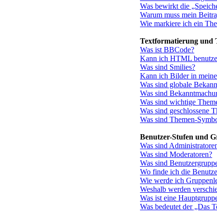
Was bewirkt die „Speiche
Warum muss mein Beitrag
Wie markiere ich ein Th
Textformatierung und
Was ist BBCode?
Kann ich HTML benutz
Was sind Smilies?
Kann ich Bilder in meine
Was sind globale Bekan
Was sind Bekanntmachu
Was sind wichtige Them
Was sind geschlossene 
Was sind Themen-Symbo
Benutzer-Stufen und 
Was sind Administratore
Was sind Moderatoren?
Was sind Benutzergrupp
Wo finde ich die Benutze
Wie werde ich Gruppenle
Weshalb werden verschie
Was ist eine Hauptgrupp
Was bedeutet der „Das Te