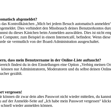
omatisch abgemeldet?
as Kontrollkästchen „Mich bei jedem Besuch automatisch anmelden“ n
angemeldet. Dies verhindert den Missbrauch deines Benutzerkontos dur
kannst du dieses Kästchen beim Anmelden auswählen. Dies ist nicht em
en Computer, zum Beispiel in einem Internetcafé, befindest. Wenn diese
rde sie vermutlich von der Board-Administration ausgeschaltet.
ern, dass mein Benutzername in der Online-Liste auftaucht?
ereich findest du in den Einstellungen eine Option „Verbirg meinen O
t, können nur Administratoren, Moderatoren und du selbst deinen Onlin
sucher gezählt.
rt vergessen!
r können dir zwar dein altes Passwort nicht wieder mitteilen, du kanns
u auf der Anmelde-Seite auf „Ich habe mein Passwort vergessen“ klic
ch schnell wieder anmelden können.