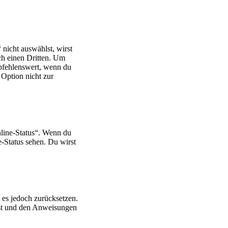
icht auswählst, wirst
ch einen Dritten. Um
pfehlenswert, wenn du
 Option nicht zur
nline-Status“. Wenn du
e-Status sehen. Du wirst
t es jedoch zurücksetzen.
kst und den Anweisungen