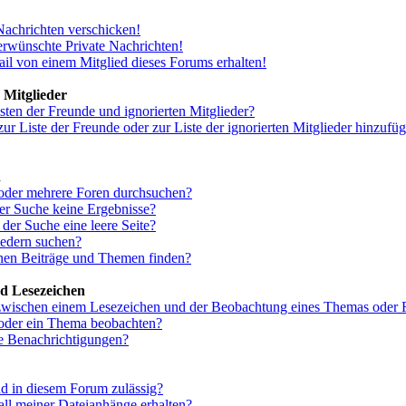
Nachrichten verschicken!
rwünschte Private Nachrichten!
il von einem Mitglied dieses Forums erhalten!
 Mitglieder
sten der Freunde und ignorierten Mitglieder?
ur Liste der Freunde oder zur Liste der ignorierten Mitglieder hinzufü
n
oder mehrere Foren durchsuchen?
der Suche keine Ergebnisse?
er Suche eine leere Seite?
iedern suchen?
nen Beiträge und Themen finden?
d Lesezeichen
 zwischen einem Lesezeichen und der Beobachtung eines Themas oder
oder ein Thema beobachten?
ne Benachrichtigungen?
d in diesem Forum zulässig?
all meiner Dateianhänge erhalten?