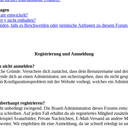
ragen
are entwickelt?
r y nicht enthalten?
den, falls es Beschwerden oder juristische Anfragen zu diesem Forum
Registrierung und Anmeldung
 nicht anmelden?
iche Gründe. Versichere dich zunächst, dass dein Benutzername und dein
ende dich an einen Administrator, um sicherzugehen, dass du nicht gespe
ein Konfigurationsproblem mit der Website vorliegt, welches ein Admini
berhaupt registrieren?
icht unbedingt zwingend. Die Board-Administration dieses Forums entsche
u schreiben. Auf jeden Fall erhältst du als registriertes Mitglied zusätz
ispiel Avatarbilder, Private Nachrichten, E-Mail-Versand an andere Mitg
iter. Wir empfehlen dir eine Anmeldung, da sie schnell erledigt ist und