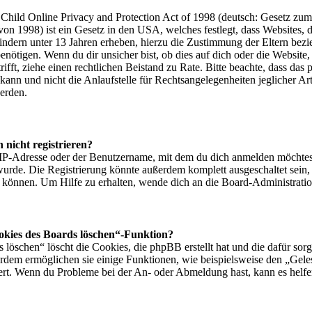
hild Online Privacy and Protection Act of 1998 (deutsch: Gesetz zum 
von 1998) ist ein Gesetz in den USA, welches festlegt, dass Websites, 
ndern unter 13 Jahren erheben, hierzu die Zustimmung der Eltern bezi
nötigen. Wenn du dir unsicher bist, ob dies auf dich oder die Website,
utrifft, ziehe einen rechtlichen Beistand zu Rate. Bitte beachte, dass d
ann und nicht die Anlaufstelle für Rechtsangelegenheiten jeglicher Art 
erden.
nicht registrieren?
e IP-Adresse oder der Benutzername, mit dem du dich anmelden möchtes
wurde. Die Registrierung könnte außerdem komplett ausgeschaltet sein,
können. Um Hilfe zu erhalten, wende dich an die Board-Administratio
ookies des Boards löschen“-Funktion?
 löschen“ löscht die Cookies, die phpBB erstellt hat und die dafür so
rdem ermöglichen sie einige Funktionen, wie beispielsweise den „Gele
iert. Wenn du Probleme bei der An- oder Abmeldung hast, kann es helf