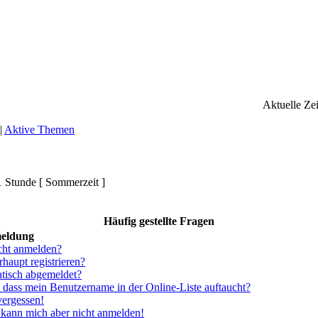
Aktuelle Ze
|
Aktive Themen
1 Stunde [ Sommerzeit ]
Häufig gestellte Fragen
meldung
cht anmelden?
haupt registrieren?
tisch abgemeldet?
 dass mein Benutzername in der Online-Liste auftaucht?
vergessen!
, kann mich aber nicht anmelden!