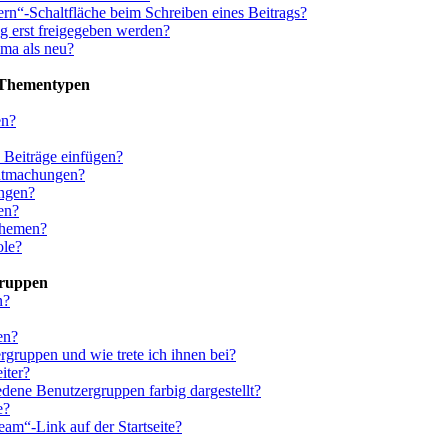
rn“-Schaltfläche beim Schreiben eines Beitrags?
 erst freigegeben werden?
ema als neu?
 Thementypen
en?
 Beiträge einfügen?
ntmachungen?
ngen?
en?
Themen?
le?
Gruppen
n?
en?
rgruppen und wie trete ich ihnen bei?
iter?
dene Benutzergruppen farbig dargestellt?
e?
am“-Link auf der Startseite?