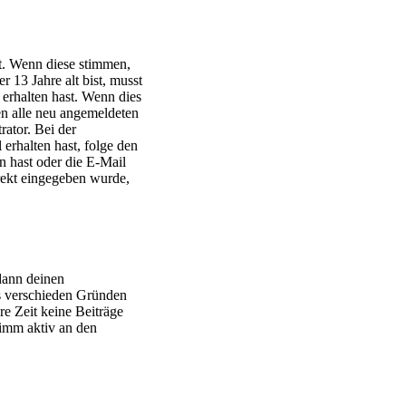
t. Wenn diese stimmen,
r 13 Jahre alt bist, musst
 erhalten hast. Wenn dies
sen alle neu angemeldeten
rator. Bei der
 erhalten hast, folge den
n hast oder die E-Mail
rekt eingegeben wurde,
 dann deinen
s verschieden Gründen
re Zeit keine Beiträge
nimm aktiv an den