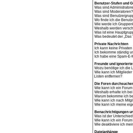
Benutzer-Stufen und 
Was sind Administrator
Was sind Moderatoren?
Was sind Benutzergru
Wo finde ich die Benutz
Wie werde ich Gruppenl
Weshalb werden verschi
Was ist eine Hauptgru
Was bedeutet der „Das T
Private Nachrichten
Ich kann keine Privaten
Ich bekomme ständig un
Ich habe eine Spam-E-M
Freunde und ignorierte
Wozu benötige ich die L
Wie kann ich Mitglieder
Listen entfernen?
Die Foren durchsuche
Wie kann ich ein Foru
Weshalb erhalte ich be
Warum bekomme ich bei
Wie kann ich nach Mitg
Wie kann ich meine ei
Benachrichtigungen u
Was ist der Unterschi
Wie kann ich ein Foru
Wie deaktiviere ich me
Dateianhänge