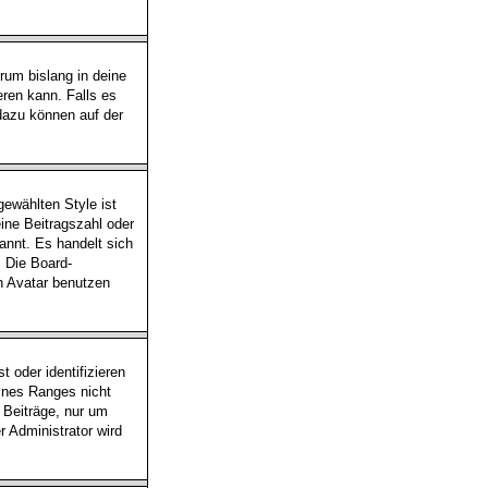
rum bislang in deine
eren kann. Falls es
 dazu können auf der
ewählten Style ist
ine Beitragszahl oder
annt. Es handelt sich
. Die Board-
n Avatar benutzen
 oder identifizieren
ines Ranges nicht
n Beiträge, nur um
 Administrator wird