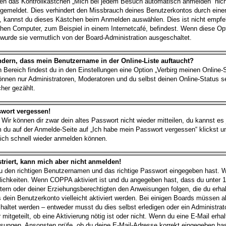
 das Kontrollkästchen „Mich bei jedem Besuch automatisch anmelden“ nicht
angemeldet. Dies verhindert den Missbrauch deines Benutzerkontos durch eine
, kannst du dieses Kästchen beim Anmelden auswählen. Dies ist nicht empfe
chen Computer, zum Beispiel in einem Internetcafé, befindest. Wenn diese Opt
wurde sie vermutlich von der Board-Administration ausgeschaltet.
ndern, dass mein Benutzername in der Online-Liste auftaucht?
 Bereich findest du in den Einstellungen eine Option „Verbirg meinen Online
können nur Administratoren, Moderatoren und du selbst deinen Online-Status s
her gezählt.
swort vergessen!
 Wir können dir zwar dein altes Passwort nicht wieder mitteilen, du kannst e
 du auf der Anmelde-Seite auf „Ich habe mein Passwort vergessen“ klickst 
 dich schnell wieder anmelden können.
striert, kann mich aber nicht anmelden!
du den richtigen Benutzernamen und das richtige Passwort eingegeben hast.
lichkeiten. Wenn
COPPA
aktiviert ist und du angegeben hast, dass du unter 1
ltern oder deiner Erziehungsberechtigten den Anweisungen folgen, die du erha
ss dein Benutzerkonto vielleicht aktiviert werden. Bei einigen Boards müssen 
schaltet werden – entweder musst du dies selbst erledigen oder ein Administrato
 mitgeteilt, ob eine Aktivierung nötig ist oder nicht. Wenn du eine E-Mail erha
isungen. Ansonsten prüfe, ob du deine E-Mail-Adresse korrekt eingegeben has