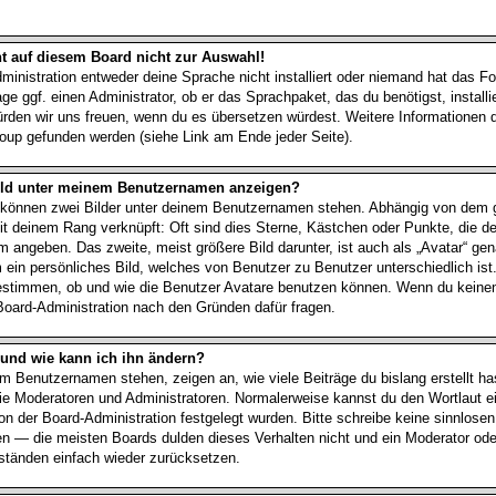
t auf diesem Board nicht zur Auswahl!
ministration entweder deine Sprache nicht installiert oder niemand hat das Fo
ge ggf. einen Administrator, ob er das Sprachpaket, das du benötigst, installi
würden wir uns freuen, wenn du es übersetzen würdest. Weitere Informationen
up gefunden werden (siehe Link am Ende jeder Seite).
Bild unter meinem Benutzernamen anzeigen?
t können zwei Bilder unter deinem Benutzernamen stehen. Abhängig von dem g
it deinem Rang verknüpft: Oft sind dies Sterne, Kästchen oder Punkte, die de
 angeben. Das zweite, meist größere Bild darunter, ist auch als „Avatar“ gen
m ein persönliches Bild, welches von Benutzer zu Benutzer unterschiedlich ist
estimmen, ob und wie die Benutzer Avatare benutzen können. Wenn du keine
e Board-Administration nach den Gründen dafür fragen.
 und wie kann ich ihn ändern?
m Benutzernamen stehen, zeigen an, wie viele Beiträge du bislang erstellt hast
e Moderatoren und Administratoren. Normalerweise kannst du den Wortlaut e
von der Board-Administration festgelegt wurden. Bitte schreibe keine sinnlose
n — die meisten Boards dulden dieses Verhalten nicht und ein Moderator oder
tänden einfach wieder zurücksetzen.