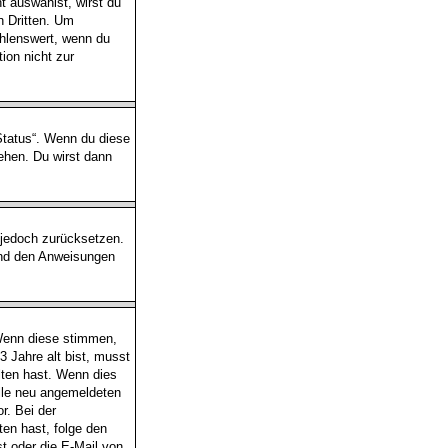
 auswählst, wirst du
n Dritten. Um
hlenswert, wenn du
ion nicht zur
-Status“. Wenn du diese
ehen. Du wirst dann
s jedoch zurücksetzen.
und den Anweisungen
 Wenn diese stimmen,
3 Jahre alt bist, musst
lten hast. Wenn dies
alle neu angemeldeten
r. Bei der
lten hast, folge den
t oder die E-Mail von