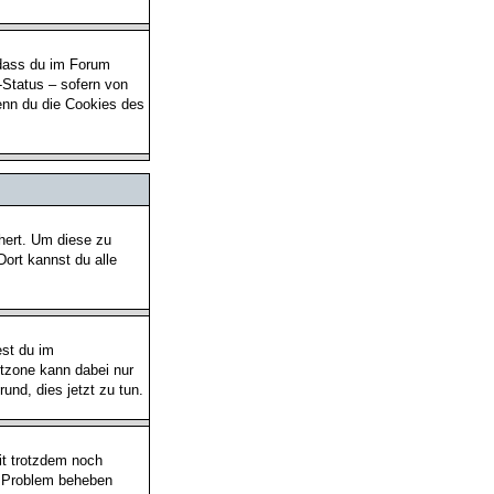
 dass du im Forum
-Status – sofern von
enn du die Cookies des
chert. Um diese zu
Dort kannst du alle
est du im
eitzone kann dabei nur
rund, dies jetzt zu tun.
eit trotzdem noch
as Problem beheben