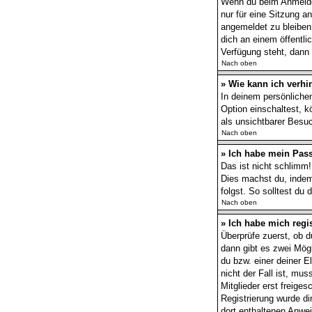
Wenn du beim Anmelden
nur für eine Sitzung 
angemeldet zu bleiben
dich an einem öffentli
Verfügung steht, dann 
Nach oben
» Wie kann ich verhi
In deinem persönlichen
Option einschaltest, 
als unsichtbarer Besuc
Nach oben
» Ich habe mein Pas
Das ist nicht schlimm!
Dies machst du, indem
folgst. So solltest du
Nach oben
» Ich habe mich regi
Überprüfe zuerst, ob 
dann gibt es zwei Mög
du bzw. einer deiner E
nicht der Fall ist, mu
Mitglieder erst freige
Registrierung wurde dir
dort enthaltenen Anwe