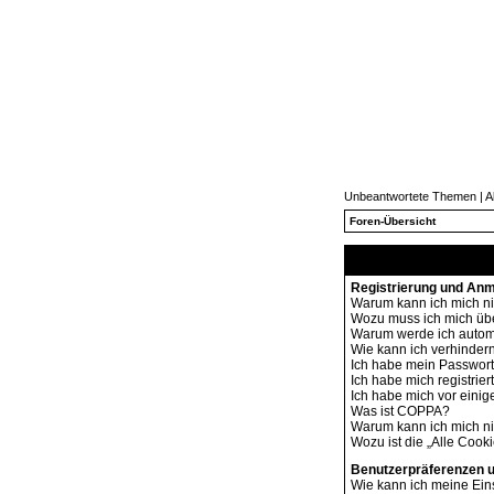
Unbeantwortete Themen
|
A
Foren-Übersicht
Registrierung und An
Warum kann ich mich n
Wozu muss ich mich übe
Warum werde ich autom
Wie kann ich verhindern
Ich habe mein Passwort
Ich habe mich registrie
Ich habe mich vor einige
Was ist COPPA?
Warum kann ich mich nic
Wozu ist die „Alle Cook
Benutzerpräferenzen u
Wie kann ich meine Ein