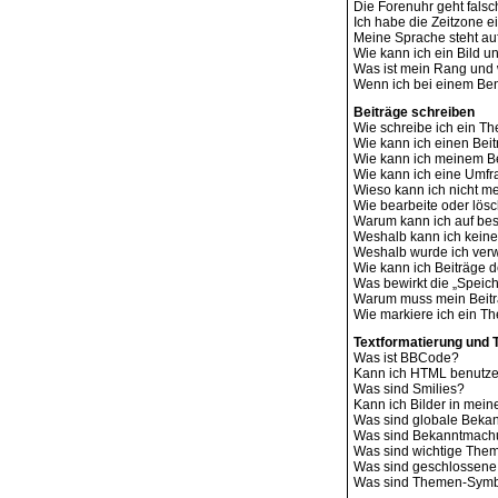
Die Forenuhr geht falsc
Ich habe die Zeitzone e
Meine Sprache steht au
Wie kann ich ein Bild
Was ist mein Rang und 
Wenn ich bei einem Benu
Beiträge schreiben
Wie schreibe ich ein T
Wie kann ich einen Bei
Wie kann ich meinem Be
Wie kann ich eine Umfr
Wieso kann ich nicht me
Wie bearbeite oder lös
Warum kann ich auf bes
Weshalb kann ich kein
Weshalb wurde ich ver
Wie kann ich Beiträge
Was bewirkt die „Speich
Warum muss mein Beitr
Wie markiere ich ein T
Textformatierung und
Was ist BBCode?
Kann ich HTML benutz
Was sind Smilies?
Kann ich Bilder in mein
Was sind globale Bek
Was sind Bekanntmac
Was sind wichtige The
Was sind geschlossen
Was sind Themen-Sym