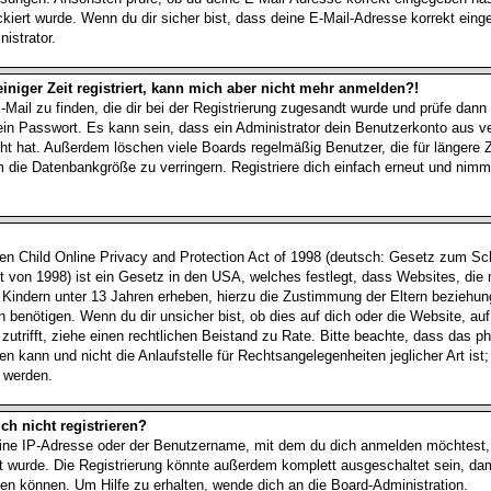
kiert wurde. Wenn du dir sicher bist, dass deine E-Mail-Adresse korrekt ein
istrator.
einiger Zeit registriert, kann mich aber nicht mehr anmelden?!
-Mail zu finden, die dir bei der Registrierung zugesandt wurde und prüfe dann
n Passwort. Es kann sein, dass ein Administrator dein Benutzerkonto aus 
cht hat. Außerdem löschen viele Boards regelmäßig Benutzer, die für längere Z
 die Datenbankgröße zu verringern. Registriere dich einfach erneut und nimm
 Child Online Privacy and Protection Act of 1998 (deutsch: Gesetz zum Sch
t von 1998) ist ein Gesetz in den USA, welches festlegt, dass Websites, die
 Kindern unter 13 Jahren erheben, hierzu die Zustimmung der Eltern beziehu
 benötigen. Wenn du dir unsicher bist, ob dies auf dich oder die Website, auf
, zutrifft, ziehe einen rechtlichen Beistand zu Rate. Bitte beachte, dass das
n kann und nicht die Anlaufstelle für Rechtsangelegenheiten jeglicher Art ist;
t werden.
h nicht registrieren?
ine IP-Adresse oder der Benutzername, mit dem du dich anmelden möchtest,
rt wurde. Die Registrierung könnte außerdem komplett ausgeschaltet sein, da
n können. Um Hilfe zu erhalten, wende dich an die Board-Administration.