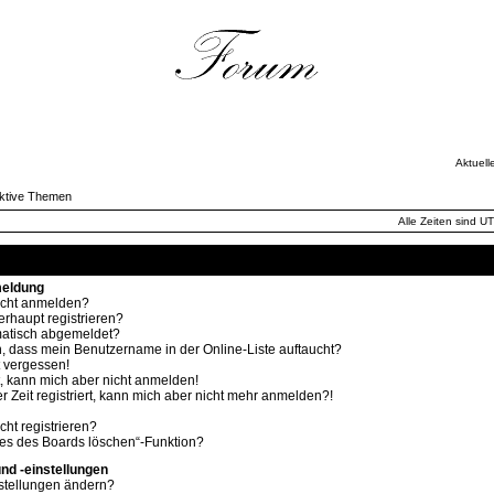
Aktuell
ktive Themen
Alle Zeiten sind U
Häufig gestellte Fragen
meldung
icht anmelden?
rhaupt registrieren?
atisch abgemeldet?
, dass mein Benutzername in der Online-Liste auftaucht?
 vergessen!
rt, kann mich aber nicht anmelden!
r Zeit registriert, kann mich aber nicht mehr anmelden?!
ht registrieren?
ies des Boards löschen“-Funktion?
nd -einstellungen
stellungen ändern?