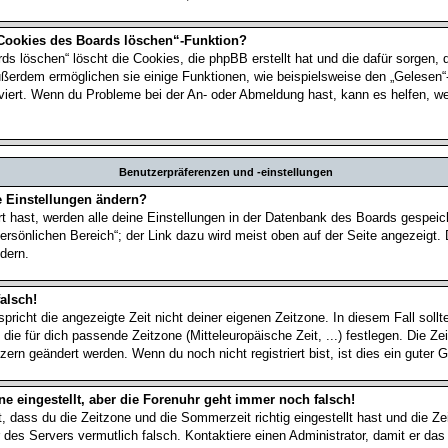
 Cookies des Boards löschen“-Funktion?
ds löschen“ löscht die Cookies, die phpBB erstellt hat und die dafür sorgen,
ußerdem ermöglichen sie einige Funktionen, wie beispielsweise den „Gelesen“
tiviert. Wenn du Probleme bei der An- oder Abmeldung hast, kann es helfen, w
Benutzerpräferenzen und -einstellungen
e Einstellungen ändern?
rt hast, werden alle deine Einstellungen in der Datenbank des Boards gespei
ersönlichen Bereich“; der Link dazu wird meist oben auf der Seite angezeigt. 
dern.
alsch!
spricht die angezeigte Zeit nicht deiner eigenen Zeitzone. In diesem Fall sollt
 die für dich passende Zeitzone (Mitteleuropäische Zeit, ...) festlegen. Die Z
zern geändert werden. Wenn du noch nicht registriert bist, ist dies ein guter G
ne eingestellt, aber die Forenuhr geht immer noch falsch!
t, dass du die Zeitzone und die Sommerzeit richtig eingestellt hast und die Z
hr des Servers vermutlich falsch. Kontaktiere einen Administrator, damit er d