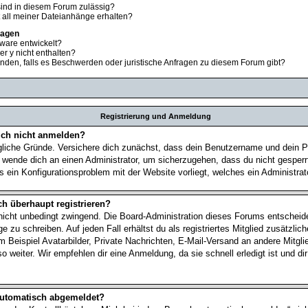
ind in diesem Forum zulässig?
t all meiner Dateianhänge erhalten?
ragen
ware entwickelt?
er y nicht enthalten?
nden, falls es Beschwerden oder juristische Anfragen zu diesem Forum gibt?
Registrierung und Anmeldung
ch nicht anmelden?
gliche Gründe. Versichere dich zunächst, dass dein Benutzername und dein Pa
, wende dich an einen Administrator, um sicherzugehen, dass du nicht gesperr
s ein Konfigurationsproblem mit der Website vorliegt, welches ein Administra
h überhaupt registrieren?
 nicht unbedingt zwingend. Die Board-Administration dieses Forums entscheidet
 zu schreiben. Auf jeden Fall erhältst du als registriertes Mitglied zusätzlic
 Beispiel Avatarbilder, Private Nachrichten, E-Mail-Versand an andere Mitglied
 weiter. Wir empfehlen dir eine Anmeldung, da sie schnell erledigt ist und dir
automatisch abgemeldet?