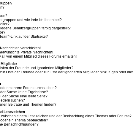
Gruppen
en?
ppen?
ergruppen und wie trete ich ihnen bei?
eiter?
edene Benutzergruppen farbig dargestellt?
ppe?
eam“-Link auf der Startseite?
 Nachrichten verschicken!
erwünschte Private Nachrichten!
ail von einem Mitglied dieses Forums erhalten!
 Mitglieder
isten der Freunde und ignorierten Mitglieder?
 zur Liste der Freunde oder zur Liste der ignorierten Mitglieder hinzufügen oder di
n
m oder mehrere Foren durchsuchen?
i der Suche keine Ergebnisse?
 der Suche eine leere Seite?
liedern suchen?
genen Beiträge und Themen finden?
nd Lesezeichen
ed zwischen einem Lesezeichen und der Beobachtung eines Themas oder Forums?
m oder ein Thema beobachten?
ine Benachrichtigungen?