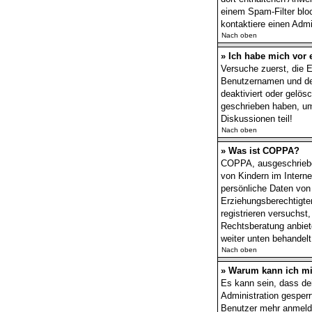
einem Spam-Filter bloc
kontaktiere einen Admin
Nach oben
» Ich habe mich vor 
Versuche zuerst, die E
Benutzernamen und dei
deaktiviert oder gelös
geschrieben haben, um
Diskussionen teil!
Nach oben
» Was ist COPPA?
COPPA, ausgeschrieben
von Kindern im Interne
persönliche Daten von
Erziehungsberechtigten
registrieren versuchst
Rechtsberatung anbiete
weiter unten behandel
Nach oben
» Warum kann ich mic
Es kann sein, dass de
Administration gesper
Benutzer mehr anmelde