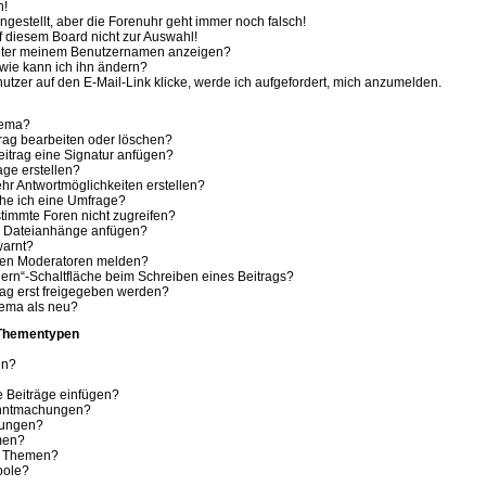
h!
ingestellt, aber die Forenuhr geht immer noch falsch!
f diesem Board nicht zur Auswahl!
 unter meinem Benutzernamen anzeigen?
wie kann ich ihn ändern?
tzer auf den E-Mail-Link klicke, werde ich aufgefordert, mich anzumelden.
hema?
trag bearbeiten oder löschen?
itrag eine Signatur anfügen?
age erstellen?
hr Antwortmöglichkeiten erstellen?
che ich eine Umfrage?
timmte Foren nicht zugreifen?
e Dateianhänge anfügen?
warnt?
 den Moderatoren melden?
ern“-Schaltfläche beim Schreiben eines Beitrags?
ag erst freigegeben werden?
hema als neu?
 Thementypen
en?
e Beiträge einfügen?
anntmachungen?
hungen?
men?
e Themen?
bole?