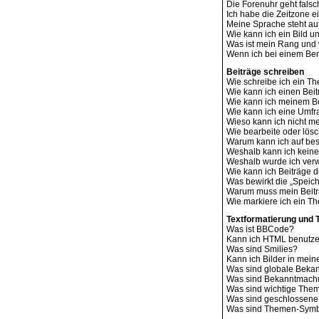
Die Forenuhr geht falsc
Ich habe die Zeitzone e
Meine Sprache steht au
Wie kann ich ein Bild
Was ist mein Rang und 
Wenn ich bei einem Benu
Beiträge schreiben
Wie schreibe ich ein T
Wie kann ich einen Bei
Wie kann ich meinem Be
Wie kann ich eine Umfr
Wieso kann ich nicht me
Wie bearbeite oder lös
Warum kann ich auf bes
Weshalb kann ich kein
Weshalb wurde ich ver
Wie kann ich Beiträge
Was bewirkt die „Speich
Warum muss mein Beitr
Wie markiere ich ein T
Textformatierung und
Was ist BBCode?
Kann ich HTML benutz
Was sind Smilies?
Kann ich Bilder in mein
Was sind globale Bek
Was sind Bekanntmac
Was sind wichtige The
Was sind geschlossen
Was sind Themen-Sym