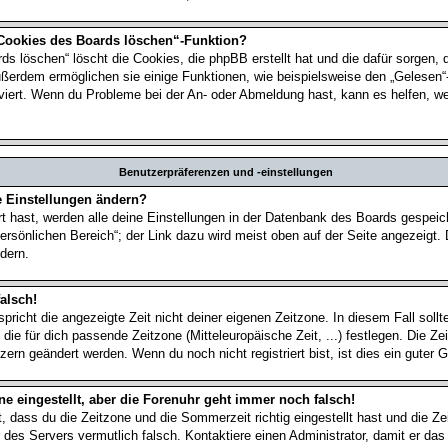
 Cookies des Boards löschen“-Funktion?
ds löschen“ löscht die Cookies, die phpBB erstellt hat und die dafür sorgen,
ußerdem ermöglichen sie einige Funktionen, wie beispielsweise den „Gelesen“
tiviert. Wenn du Probleme bei der An- oder Abmeldung hast, kann es helfen, w
Benutzerpräferenzen und -einstellungen
e Einstellungen ändern?
rt hast, werden alle deine Einstellungen in der Datenbank des Boards gespei
ersönlichen Bereich“; der Link dazu wird meist oben auf der Seite angezeigt. 
dern.
alsch!
spricht die angezeigte Zeit nicht deiner eigenen Zeitzone. In diesem Fall sollt
 die für dich passende Zeitzone (Mitteleuropäische Zeit, ...) festlegen. Die Z
zern geändert werden. Wenn du noch nicht registriert bist, ist dies ein guter G
ne eingestellt, aber die Forenuhr geht immer noch falsch!
t, dass du die Zeitzone und die Sommerzeit richtig eingestellt hast und die Z
hr des Servers vermutlich falsch. Kontaktiere einen Administrator, damit er d