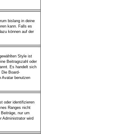
rum bislang in deine
eren kann. Falls es
 dazu können auf der
ewählten Style ist
ine Beitragszahl oder
annt. Es handelt sich
. Die Board-
n Avatar benutzen
 oder identifizieren
ines Ranges nicht
n Beiträge, nur um
 Administrator wird