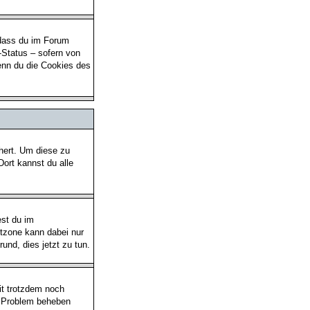
 dass du im Forum
-Status – sofern von
enn du die Cookies des
chert. Um diese zu
Dort kannst du alle
est du im
eitzone kann dabei nur
rund, dies jetzt zu tun.
eit trotzdem noch
as Problem beheben