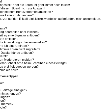
h!
ingestellt, aber die Forenuhr geht immer noch falsch!
f diesem Board nicht zur Auswahl!
 unter meinem Benutzernamen anzeigen?
wie kann ich ihn ändern?
tzer auf den E-Mail-Link klicke, werde ich aufgefordert, mich anzumelden.
hema?
trag bearbeiten oder löschen?
itrag eine Signatur anfügen?
age erstellen?
hr Antwortmöglichkeiten erstellen?
che ich eine Umfrage?
timmte Foren nicht zugreifen?
e Dateianhänge anfügen?
warnt?
 den Moderatoren melden?
ern“-Schaltfläche beim Schreiben eines Beitrags?
ag erst freigegeben werden?
hema als neu?
 Thementypen
en?
e Beiträge einfügen?
anntmachungen?
hungen?
men?
e Themen?
bole?