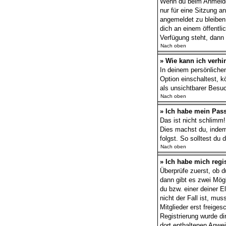
Wenn du beim Anmelden
nur für eine Sitzung 
angemeldet zu bleiben
dich an einem öffentli
Verfügung steht, dann 
Nach oben
» Wie kann ich verhi
In deinem persönlichen
Option einschaltest, 
als unsichtbarer Besuc
Nach oben
» Ich habe mein Pas
Das ist nicht schlimm!
Dies machst du, indem
folgst. So solltest du
Nach oben
» Ich habe mich regi
Überprüfe zuerst, ob 
dann gibt es zwei Mög
du bzw. einer deiner E
nicht der Fall ist, mu
Mitglieder erst freige
Registrierung wurde dir
dort enthaltenen Anwe