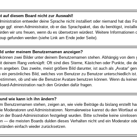
t auf diesem Board nicht zur Auswahl!
ministration entweder deine Sprache nicht installiert oder niemand hat das Fo
ge ggf. einen Administrator, ob er das Sprachpaket, das du benötigst, installi
würden wir uns freuen, wenn du es übersetzen würdest. Weitere Informationen
up gefunden werden (siehe Link am Ende jeder Seite).
Bild unter meinem Benutzernamen anzeigen?
t können zwei Bilder unter deinem Benutzernamen stehen. Abhängig von dem g
it deinem Rang verknüpft: Oft sind dies Sterne, Kästchen oder Punkte, die de
 angeben. Das zweite, meist größere Bild darunter, ist auch als „Avatar“ gen
m ein persönliches Bild, welches von Benutzer zu Benutzer unterschiedlich ist
estimmen, ob und wie die Benutzer Avatare benutzen können. Wenn du keine
e Board-Administration nach den Gründen dafür fragen.
 und wie kann ich ihn ändern?
m Benutzernamen stehen, zeigen an, wie viele Beiträge du bislang erstellt hast
e Moderatoren und Administratoren. Normalerweise kannst du den Wortlaut e
von der Board-Administration festgelegt wurden. Bitte schreibe keine sinnlose
n — die meisten Boards dulden dieses Verhalten nicht und ein Moderator oder
tänden einfach wieder zurücksetzen.