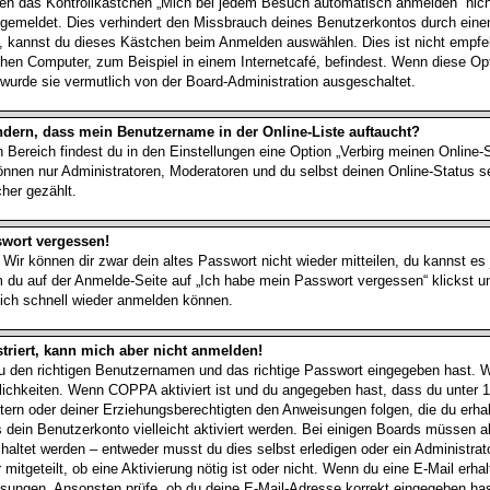
 das Kontrollkästchen „Mich bei jedem Besuch automatisch anmelden“ nicht
angemeldet. Dies verhindert den Missbrauch deines Benutzerkontos durch eine
, kannst du dieses Kästchen beim Anmelden auswählen. Dies ist nicht empfe
chen Computer, zum Beispiel in einem Internetcafé, befindest. Wenn diese Opt
wurde sie vermutlich von der Board-Administration ausgeschaltet.
ndern, dass mein Benutzername in der Online-Liste auftaucht?
 Bereich findest du in den Einstellungen eine Option „Verbirg meinen Online
können nur Administratoren, Moderatoren und du selbst deinen Online-Status s
her gezählt.
swort vergessen!
 Wir können dir zwar dein altes Passwort nicht wieder mitteilen, du kannst e
 du auf der Anmelde-Seite auf „Ich habe mein Passwort vergessen“ klickst 
 dich schnell wieder anmelden können.
striert, kann mich aber nicht anmelden!
du den richtigen Benutzernamen und das richtige Passwort eingegeben hast.
lichkeiten. Wenn
COPPA
aktiviert ist und du angegeben hast, dass du unter 1
ltern oder deiner Erziehungsberechtigten den Anweisungen folgen, die du erha
ss dein Benutzerkonto vielleicht aktiviert werden. Bei einigen Boards müssen 
schaltet werden – entweder musst du dies selbst erledigen oder ein Administrato
 mitgeteilt, ob eine Aktivierung nötig ist oder nicht. Wenn du eine E-Mail erha
isungen. Ansonsten prüfe, ob du deine E-Mail-Adresse korrekt eingegeben has