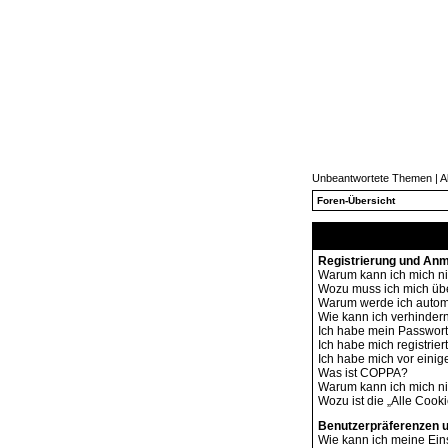
Unbeantwortete Themen
|
A
Foren-Übersicht
Registrierung und An
Warum kann ich mich n
Wozu muss ich mich übe
Warum werde ich autom
Wie kann ich verhindern
Ich habe mein Passwort
Ich habe mich registrie
Ich habe mich vor einige
Was ist COPPA?
Warum kann ich mich nic
Wozu ist die „Alle Cook
Benutzerpräferenzen u
Wie kann ich meine Ein