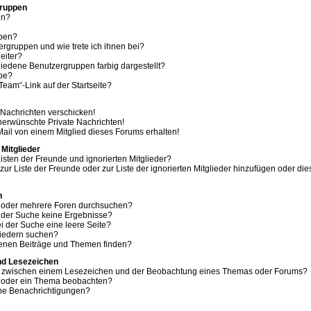
Gruppen
en?
ppen?
ergruppen und wie trete ich ihnen bei?
eiter?
edene Benutzergruppen farbig dargestellt?
ppe?
eam“-Link auf der Startseite?
 Nachrichten verschicken!
erwünschte Private Nachrichten!
ail von einem Mitglied dieses Forums erhalten!
 Mitglieder
isten der Freunde und ignorierten Mitglieder?
 zur Liste der Freunde oder zur Liste der ignorierten Mitglieder hinzufügen oder di
n
m oder mehrere Foren durchsuchen?
i der Suche keine Ergebnisse?
 der Suche eine leere Seite?
liedern suchen?
genen Beiträge und Themen finden?
nd Lesezeichen
ed zwischen einem Lesezeichen und der Beobachtung eines Themas oder Forums?
m oder ein Thema beobachten?
ine Benachrichtigungen?