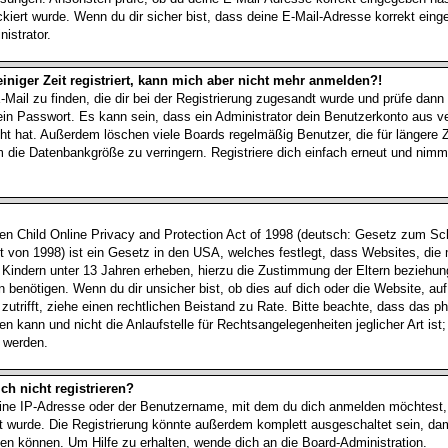
kiert wurde. Wenn du dir sicher bist, dass deine E-Mail-Adresse korrekt ein
istrator.
einiger Zeit registriert, kann mich aber nicht mehr anmelden?!
-Mail zu finden, die dir bei der Registrierung zugesandt wurde und prüfe dann
n Passwort. Es kann sein, dass ein Administrator dein Benutzerkonto aus 
cht hat. Außerdem löschen viele Boards regelmäßig Benutzer, die für längere Z
 die Datenbankgröße zu verringern. Registriere dich einfach erneut und nimm
 Child Online Privacy and Protection Act of 1998 (deutsch: Gesetz zum Sch
t von 1998) ist ein Gesetz in den USA, welches festlegt, dass Websites, die
 Kindern unter 13 Jahren erheben, hierzu die Zustimmung der Eltern beziehu
 benötigen. Wenn du dir unsicher bist, ob dies auf dich oder die Website, auf
, zutrifft, ziehe einen rechtlichen Beistand zu Rate. Bitte beachte, dass das
n kann und nicht die Anlaufstelle für Rechtsangelegenheiten jeglicher Art ist;
t werden.
h nicht registrieren?
ine IP-Adresse oder der Benutzername, mit dem du dich anmelden möchtest,
rt wurde. Die Registrierung könnte außerdem komplett ausgeschaltet sein, da
n können. Um Hilfe zu erhalten, wende dich an die Board-Administration.