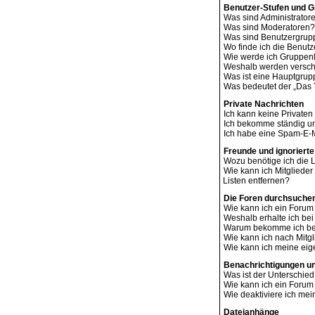
Benutzer-Stufen und 
Was sind Administrator
Was sind Moderatoren?
Was sind Benutzergru
Wo finde ich die Benutz
Wie werde ich Gruppenl
Weshalb werden verschi
Was ist eine Hauptgru
Was bedeutet der „Das T
Private Nachrichten
Ich kann keine Privaten
Ich bekomme ständig un
Ich habe eine Spam-E-M
Freunde und ignorierte
Wozu benötige ich die L
Wie kann ich Mitglieder
Listen entfernen?
Die Foren durchsuche
Wie kann ich ein Foru
Weshalb erhalte ich be
Warum bekomme ich bei
Wie kann ich nach Mitg
Wie kann ich meine ei
Benachrichtigungen u
Was ist der Unterschi
Wie kann ich ein Foru
Wie deaktiviere ich me
Dateianhänge