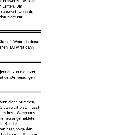
 auswählst, wirst du
n Dritten. Um
hlenswert, wenn du
ion nicht zur
-Status“. Wenn du diese
ehen. Du wirst dann
s jedoch zurücksetzen.
und den Anweisungen
 Wenn diese stimmen,
3 Jahre alt bist, musst
lten hast. Wenn dies
alle neu angemeldeten
r. Bei der
lten hast, folge den
t oder die E-Mail von