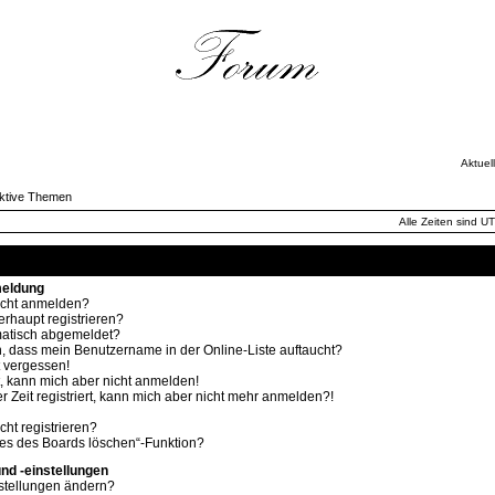
Aktuel
ktive Themen
Alle Zeiten sind U
Häufig gestellte Fragen
meldung
icht anmelden?
rhaupt registrieren?
atisch abgemeldet?
, dass mein Benutzername in der Online-Liste auftaucht?
 vergessen!
rt, kann mich aber nicht anmelden!
r Zeit registriert, kann mich aber nicht mehr anmelden?!
ht registrieren?
ies des Boards löschen“-Funktion?
nd -einstellungen
stellungen ändern?