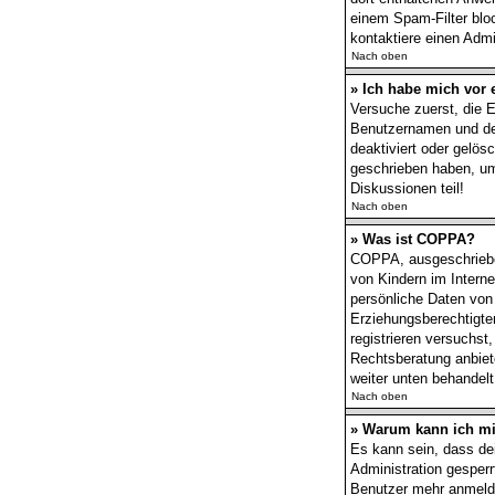
einem Spam-Filter bloc
kontaktiere einen Admin
Nach oben
» Ich habe mich vor 
Versuche zuerst, die E
Benutzernamen und dei
deaktiviert oder gelös
geschrieben haben, um
Diskussionen teil!
Nach oben
» Was ist COPPA?
COPPA, ausgeschrieben
von Kindern im Interne
persönliche Daten von
Erziehungsberechtigten
registrieren versuchst
Rechtsberatung anbiete
weiter unten behandel
Nach oben
» Warum kann ich mic
Es kann sein, dass de
Administration gesper
Benutzer mehr anmelde