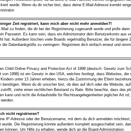
kiert wurde. Wenn du dir sicher bist, dass deine E-Mail-Adresse korrekt ein
istrator.
einiger Zeit registriert, kann mich aber nicht mehr anmelden?!
-Mail zu finden, die dir bei der Registrierung zugesandt wurde und prüfe dann
n Passwort. Es kann sein, dass ein Administrator dein Benutzerkonto aus 
cht hat. Außerdem löschen viele Boards regelmäßig Benutzer, die für längere Z
 die Datenbankgröße zu verringern. Registriere dich einfach erneut und nimm
 Child Online Privacy and Protection Act of 1998 (deutsch: Gesetz zum Sch
t von 1998) ist ein Gesetz in den USA, welches festlegt, dass Websites, die
 Kindern unter 13 Jahren erheben, hierzu die Zustimmung der Eltern beziehu
 benötigen. Wenn du dir unsicher bist, ob dies auf dich oder die Website, auf
, zutrifft, ziehe einen rechtlichen Beistand zu Rate. Bitte beachte, dass das
n kann und nicht die Anlaufstelle für Rechtsangelegenheiten jeglicher Art ist;
t werden.
h nicht registrieren?
ine IP-Adresse oder der Benutzername, mit dem du dich anmelden möchtest,
rt wurde. Die Registrierung könnte außerdem komplett ausgeschaltet sein, da
n können. Um Hilfe zu erhalten, wende dich an die Board-Administration.