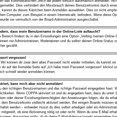
 das Kontrollkästchen „Mich bei jedem Besuch automatisch anmelden“ nicht
angemeldet. Dies verhindert den Missbrauch deines Benutzerkontos durch eine
, kannst du dieses Kästchen beim Anmelden auswählen. Dies ist nicht empfe
chen Computer, zum Beispiel in einem Internetcafé, befindest. Wenn diese Opt
wurde sie vermutlich von der Board-Administration ausgeschaltet.
ndern, dass mein Benutzername in der Online-Liste auftaucht?
 Bereich findest du in den Einstellungen eine Option „Verbirg meinen Online
können nur Administratoren, Moderatoren und du selbst deinen Online-Status s
her gezählt.
swort vergessen!
 Wir können dir zwar dein altes Passwort nicht wieder mitteilen, du kannst e
 du auf der Anmelde-Seite auf „Ich habe mein Passwort vergessen“ klickst 
 dich schnell wieder anmelden können.
striert, kann mich aber nicht anmelden!
du den richtigen Benutzernamen und das richtige Passwort eingegeben hast.
lichkeiten. Wenn
COPPA
aktiviert ist und du angegeben hast, dass du unter 1
ltern oder deiner Erziehungsberechtigten den Anweisungen folgen, die du erha
ss dein Benutzerkonto vielleicht aktiviert werden. Bei einigen Boards müssen 
schaltet werden – entweder musst du dies selbst erledigen oder ein Administrato
 mitgeteilt, ob eine Aktivierung nötig ist oder nicht. Wenn du eine E-Mail erha
isungen. Ansonsten prüfe, ob du deine E-Mail-Adresse korrekt eingegeben has