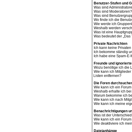
Benutzer-Stufen und 
Was sind Administrator
Was sind Moderatoren?
Was sind Benutzergru
Wo finde ich die Benutz
Wie werde ich Gruppenl
Weshalb werden verschi
Was ist eine Hauptgru
Was bedeutet der „Das T
Private Nachrichten
Ich kann keine Privaten
Ich bekomme ständig un
Ich habe eine Spam-E-M
Freunde und ignorierte
Wozu benötige ich die L
Wie kann ich Mitglieder
Listen entfernen?
Die Foren durchsuche
Wie kann ich ein Foru
Weshalb erhalte ich be
Warum bekomme ich bei
Wie kann ich nach Mitg
Wie kann ich meine ei
Benachrichtigungen u
Was ist der Unterschi
Wie kann ich ein Foru
Wie deaktiviere ich me
Dateianhänge