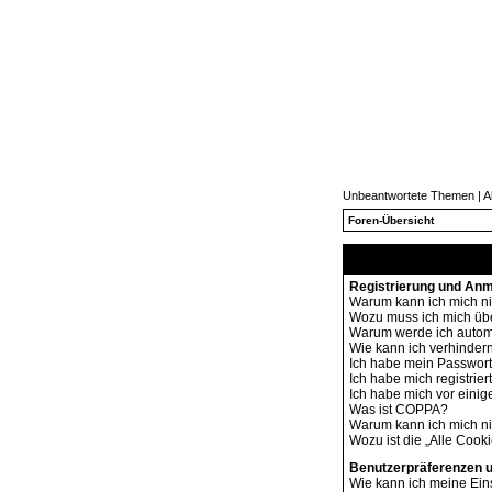
Unbeantwortete Themen
|
A
Foren-Übersicht
Registrierung und An
Warum kann ich mich n
Wozu muss ich mich übe
Warum werde ich autom
Wie kann ich verhindern
Ich habe mein Passwort
Ich habe mich registrie
Ich habe mich vor einige
Was ist COPPA?
Warum kann ich mich nic
Wozu ist die „Alle Cook
Benutzerpräferenzen u
Wie kann ich meine Ein