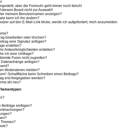
h!
ingestellt, aber die Forenuhr geht immer noch falsch!
f diesem Board nicht zur Auswahl!
 unter meinem Benutzernamen anzeigen?
wie kann ich ihn ändern?
tzer auf den E-Mail-Link klicke, werde ich aufgefordert, mich anzumelden.
hema?
trag bearbeiten oder löschen?
itrag eine Signatur anfügen?
age erstellen?
hr Antwortmöglichkeiten erstellen?
che ich eine Umfrage?
timmte Foren nicht zugreifen?
e Dateianhänge anfügen?
warnt?
 den Moderatoren melden?
ern“-Schaltfläche beim Schreiben eines Beitrags?
ag erst freigegeben werden?
hema als neu?
 Thementypen
en?
e Beiträge einfügen?
anntmachungen?
hungen?
men?
e Themen?
bole?