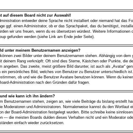
t auf diesem Board nicht zur Auswahl!
ministration entweder deine Sprache nicht installiert oder niemand hat das Fo
ge ggf. einen Administrator, ob er das Sprachpaket, das du benötigst, installi
würden wir uns freuen, wenn du es übersetzen würdest. Weitere Informationen
up gefunden werden (siehe Link am Ende jeder Seite).
Bild unter meinem Benutzernamen anzeigen?
t können zwei Bilder unter deinem Benutzernamen stehen. Abhängig von dem g
it deinem Rang verknüpft: Oft sind dies Sterne, Kästchen oder Punkte, die de
 angeben. Das zweite, meist größere Bild darunter, ist auch als „Avatar“ gen
m ein persönliches Bild, welches von Benutzer zu Benutzer unterschiedlich ist
estimmen, ob und wie die Benutzer Avatare benutzen können. Wenn du keine
e Board-Administration nach den Gründen dafür fragen.
 und wie kann ich ihn ändern?
m Benutzernamen stehen, zeigen an, wie viele Beiträge du bislang erstellt hast
e Moderatoren und Administratoren. Normalerweise kannst du den Wortlaut e
von der Board-Administration festgelegt wurden. Bitte schreibe keine sinnlose
n — die meisten Boards dulden dieses Verhalten nicht und ein Moderator oder
tänden einfach wieder zurücksetzen.