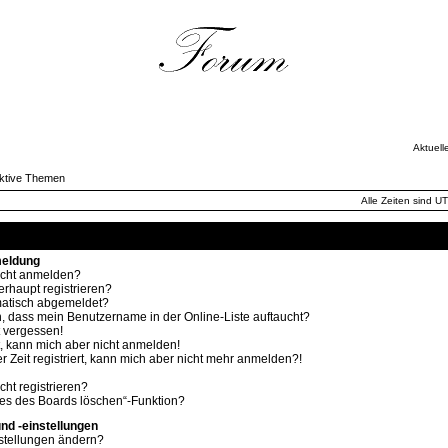
Aktuell
ktive Themen
Alle Zeiten sind U
Häufig gestellte Fragen
meldung
icht anmelden?
rhaupt registrieren?
atisch abgemeldet?
, dass mein Benutzername in der Online-Liste auftaucht?
 vergessen!
rt, kann mich aber nicht anmelden!
r Zeit registriert, kann mich aber nicht mehr anmelden?!
ht registrieren?
ies des Boards löschen“-Funktion?
nd -einstellungen
stellungen ändern?