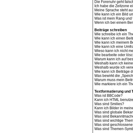
Die Forenuhr geht falsc
Ich habe die Zeitzone e
Meine Sprache steht au
Wie kann ich ein Bild
Was ist mein Rang und 
Wenn ich bei einem Benu
Beiträge schreiben
Wie schreibe ich ein T
Wie kann ich einen Bei
Wie kann ich meinem Be
Wie kann ich eine Umfr
Wieso kann ich nicht me
Wie bearbeite oder lös
Warum kann ich auf bes
Weshalb kann ich kein
Weshalb wurde ich ver
Wie kann ich Beiträge
Was bewirkt die „Speich
Warum muss mein Beitr
Wie markiere ich ein T
Textformatierung und
Was ist BBCode?
Kann ich HTML benutz
Was sind Smilies?
Kann ich Bilder in mein
Was sind globale Bek
Was sind Bekanntmac
Was sind wichtige The
Was sind geschlossen
Was sind Themen-Sym