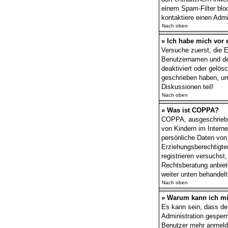
einem Spam-Filter bloc
kontaktiere einen Admin
Nach oben
» Ich habe mich vor 
Versuche zuerst, die E
Benutzernamen und dei
deaktiviert oder gelös
geschrieben haben, um
Diskussionen teil!
Nach oben
» Was ist COPPA?
COPPA, ausgeschrieben
von Kindern im Interne
persönliche Daten von
Erziehungsberechtigten
registrieren versuchst
Rechtsberatung anbiete
weiter unten behandel
Nach oben
» Warum kann ich mic
Es kann sein, dass de
Administration gesper
Benutzer mehr anmelde