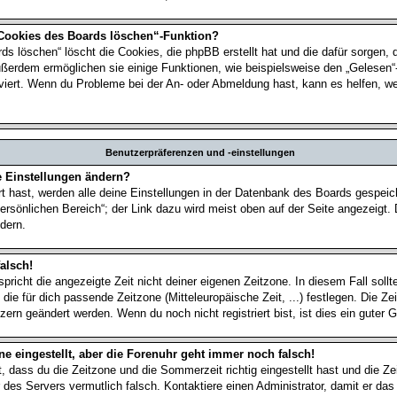
 Cookies des Boards löschen“-Funktion?
ds löschen“ löscht die Cookies, die phpBB erstellt hat und die dafür sorgen,
ußerdem ermöglichen sie einige Funktionen, wie beispielsweise den „Gelesen“
tiviert. Wenn du Probleme bei der An- oder Abmeldung hast, kann es helfen, w
Benutzerpräferenzen und -einstellungen
e Einstellungen ändern?
rt hast, werden alle deine Einstellungen in der Datenbank des Boards gespei
ersönlichen Bereich“; der Link dazu wird meist oben auf der Seite angezeigt. 
dern.
alsch!
spricht die angezeigte Zeit nicht deiner eigenen Zeitzone. In diesem Fall sollt
 die für dich passende Zeitzone (Mitteleuropäische Zeit, ...) festlegen. Die Z
zern geändert werden. Wenn du noch nicht registriert bist, ist dies ein guter G
ne eingestellt, aber die Forenuhr geht immer noch falsch!
t, dass du die Zeitzone und die Sommerzeit richtig eingestellt hast und die Z
hr des Servers vermutlich falsch. Kontaktiere einen Administrator, damit er d