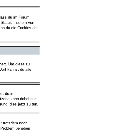
 dass du im Forum
-Status – sofern von
enn du die Cookies des
chert. Um diese zu
Dort kannst du alle
est du im
eitzone kann dabei nur
rund, dies jetzt zu tun.
eit trotzdem noch
as Problem beheben