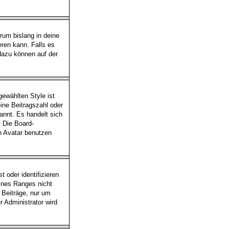
rum bislang in deine
eren kann. Falls es
 dazu können auf der
ewählten Style ist
ine Beitragszahl oder
annt. Es handelt sich
. Die Board-
n Avatar benutzen
 oder identifizieren
ines Ranges nicht
n Beiträge, nur um
 Administrator wird