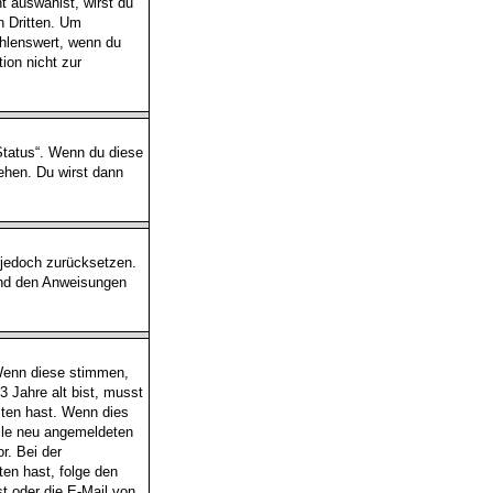
 auswählst, wirst du
n Dritten. Um
hlenswert, wenn du
ion nicht zur
-Status“. Wenn du diese
ehen. Du wirst dann
s jedoch zurücksetzen.
und den Anweisungen
 Wenn diese stimmen,
3 Jahre alt bist, musst
lten hast. Wenn dies
alle neu angemeldeten
r. Bei der
lten hast, folge den
t oder die E-Mail von