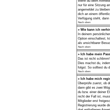
Wenn du beim Anmelden
nur für eine Sitzung 
angemeldet zu bleiben
dich an einem öffentli
Verfügung steht, dann 
Nach oben
» Wie kann ich verhi
In deinem persönlichen
Option einschaltest, 
als unsichtbarer Besuc
Nach oben
» Ich habe mein Pas
Das ist nicht schlimm!
Dies machst du, indem
folgst. So solltest du
Nach oben
» Ich habe mich regi
Überprüfe zuerst, ob 
dann gibt es zwei Mög
du bzw. einer deiner E
nicht der Fall ist, mu
Mitglieder erst freige
Registrierung wurde dir
dort enthaltenen Anwe