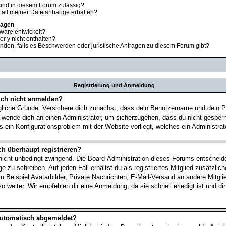
ind in diesem Forum zulässig?
t all meiner Dateianhänge erhalten?
ragen
ware entwickelt?
er y nicht enthalten?
nden, falls es Beschwerden oder juristische Anfragen zu diesem Forum gibt?
Registrierung und Anmeldung
ch nicht anmelden?
gliche Gründe. Versichere dich zunächst, dass dein Benutzername und dein Pa
, wende dich an einen Administrator, um sicherzugehen, dass du nicht gesperr
s ein Konfigurationsproblem mit der Website vorliegt, welches ein Administra
h überhaupt registrieren?
 nicht unbedingt zwingend. Die Board-Administration dieses Forums entscheidet
 zu schreiben. Auf jeden Fall erhältst du als registriertes Mitglied zusätzlic
 Beispiel Avatarbilder, Private Nachrichten, E-Mail-Versand an andere Mitglied
 weiter. Wir empfehlen dir eine Anmeldung, da sie schnell erledigt ist und dir
automatisch abgemeldet?