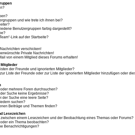
Gruppen
en?
ppen?
ergruppen und wie trete ich ihnen bei?
eiter?
edene Benutzergruppen farbig dargestellt?
ppe?
eam“-Link auf der Startseite?
 Nachrichten verschicken!
erwünschte Private Nachrichten!
ail von einem Mitglied dieses Forums erhalten!
 Mitglieder
isten der Freunde und ignorierten Mitglieder?
 zur Liste der Freunde oder zur Liste der ignorierten Mitglieder hinzufügen oder di
n
m oder mehrere Foren durchsuchen?
i der Suche keine Ergebnisse?
 der Suche eine leere Seite?
liedern suchen?
genen Beiträge und Themen finden?
nd Lesezeichen
ed zwischen einem Lesezeichen und der Beobachtung eines Themas oder Forums?
m oder ein Thema beobachten?
ine Benachrichtigungen?