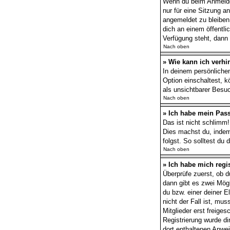
Wenn du beim Anmelden
nur für eine Sitzung 
angemeldet zu bleiben
dich an einem öffentli
Verfügung steht, dann 
Nach oben
» Wie kann ich verhi
In deinem persönlichen
Option einschaltest, 
als unsichtbarer Besuc
Nach oben
» Ich habe mein Pas
Das ist nicht schlimm!
Dies machst du, indem
folgst. So solltest du
Nach oben
» Ich habe mich regi
Überprüfe zuerst, ob 
dann gibt es zwei Mög
du bzw. einer deiner E
nicht der Fall ist, mu
Mitglieder erst freige
Registrierung wurde dir
dort enthaltenen Anwe