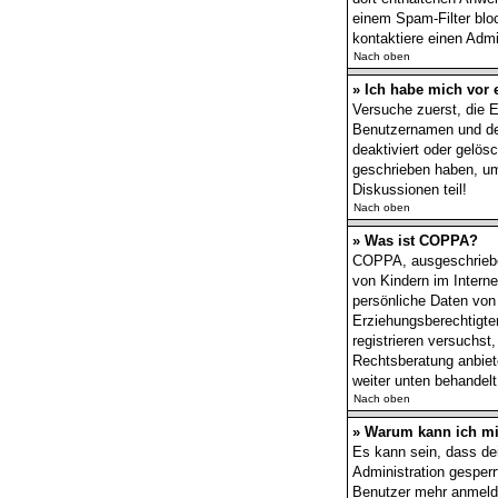
einem Spam-Filter bloc
kontaktiere einen Admin
Nach oben
» Ich habe mich vor 
Versuche zuerst, die E
Benutzernamen und dei
deaktiviert oder gelös
geschrieben haben, um
Diskussionen teil!
Nach oben
» Was ist COPPA?
COPPA, ausgeschrieben
von Kindern im Interne
persönliche Daten von
Erziehungsberechtigten
registrieren versuchst
Rechtsberatung anbiete
weiter unten behandel
Nach oben
» Warum kann ich mic
Es kann sein, dass de
Administration gesper
Benutzer mehr anmelde