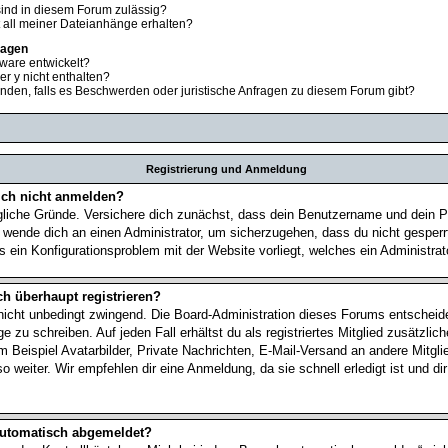
ind in diesem Forum zulässig?
t all meiner Dateianhänge erhalten?
ragen
ware entwickelt?
er y nicht enthalten?
nden, falls es Beschwerden oder juristische Anfragen zu diesem Forum gibt?
Registrierung und Anmeldung
ch nicht anmelden?
gliche Gründe. Versichere dich zunächst, dass dein Benutzername und dein Pa
, wende dich an einen Administrator, um sicherzugehen, dass du nicht gesperr
s ein Konfigurationsproblem mit der Website vorliegt, welches ein Administra
h überhaupt registrieren?
 nicht unbedingt zwingend. Die Board-Administration dieses Forums entscheidet
 zu schreiben. Auf jeden Fall erhältst du als registriertes Mitglied zusätzlic
 Beispiel Avatarbilder, Private Nachrichten, E-Mail-Versand an andere Mitglied
 weiter. Wir empfehlen dir eine Anmeldung, da sie schnell erledigt ist und dir
automatisch abgemeldet?