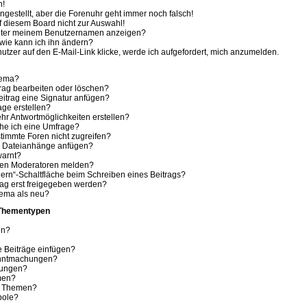
h!
ingestellt, aber die Forenuhr geht immer noch falsch!
f diesem Board nicht zur Auswahl!
 unter meinem Benutzernamen anzeigen?
wie kann ich ihn ändern?
tzer auf den E-Mail-Link klicke, werde ich aufgefordert, mich anzumelden.
hema?
trag bearbeiten oder löschen?
itrag eine Signatur anfügen?
age erstellen?
hr Antwortmöglichkeiten erstellen?
che ich eine Umfrage?
timmte Foren nicht zugreifen?
e Dateianhänge anfügen?
warnt?
 den Moderatoren melden?
ern“-Schaltfläche beim Schreiben eines Beitrags?
ag erst freigegeben werden?
hema als neu?
 Thementypen
en?
e Beiträge einfügen?
anntmachungen?
hungen?
men?
e Themen?
bole?