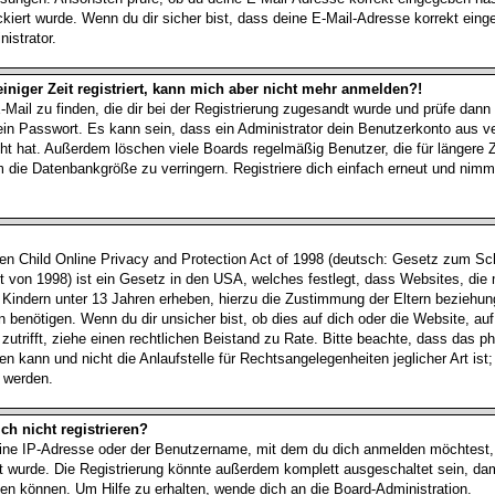
kiert wurde. Wenn du dir sicher bist, dass deine E-Mail-Adresse korrekt ein
istrator.
einiger Zeit registriert, kann mich aber nicht mehr anmelden?!
-Mail zu finden, die dir bei der Registrierung zugesandt wurde und prüfe dann
n Passwort. Es kann sein, dass ein Administrator dein Benutzerkonto aus 
cht hat. Außerdem löschen viele Boards regelmäßig Benutzer, die für längere Z
 die Datenbankgröße zu verringern. Registriere dich einfach erneut und nimm
 Child Online Privacy and Protection Act of 1998 (deutsch: Gesetz zum Sch
t von 1998) ist ein Gesetz in den USA, welches festlegt, dass Websites, die
 Kindern unter 13 Jahren erheben, hierzu die Zustimmung der Eltern beziehu
 benötigen. Wenn du dir unsicher bist, ob dies auf dich oder die Website, auf
, zutrifft, ziehe einen rechtlichen Beistand zu Rate. Bitte beachte, dass das
n kann und nicht die Anlaufstelle für Rechtsangelegenheiten jeglicher Art ist;
t werden.
h nicht registrieren?
ine IP-Adresse oder der Benutzername, mit dem du dich anmelden möchtest,
rt wurde. Die Registrierung könnte außerdem komplett ausgeschaltet sein, da
n können. Um Hilfe zu erhalten, wende dich an die Board-Administration.