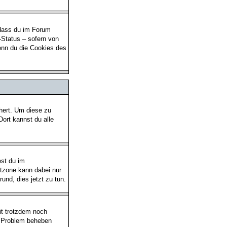
 dass du im Forum
-Status – sofern von
enn du die Cookies des
chert. Um diese zu
Dort kannst du alle
est du im
eitzone kann dabei nur
rund, dies jetzt zu tun.
eit trotzdem noch
as Problem beheben