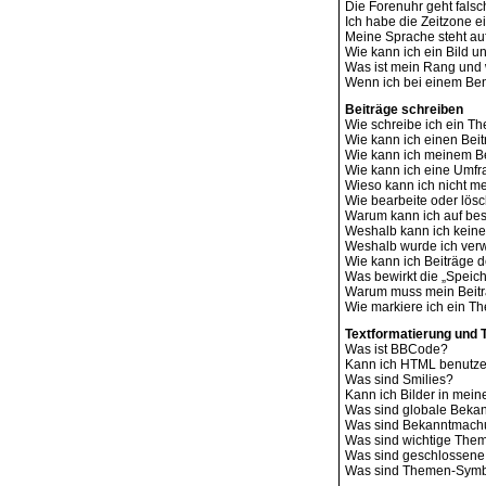
Die Forenuhr geht falsc
Ich habe die Zeitzone e
Meine Sprache steht au
Wie kann ich ein Bild
Was ist mein Rang und 
Wenn ich bei einem Benu
Beiträge schreiben
Wie schreibe ich ein T
Wie kann ich einen Bei
Wie kann ich meinem Be
Wie kann ich eine Umfr
Wieso kann ich nicht me
Wie bearbeite oder lös
Warum kann ich auf bes
Weshalb kann ich kein
Weshalb wurde ich ver
Wie kann ich Beiträge
Was bewirkt die „Speich
Warum muss mein Beitr
Wie markiere ich ein T
Textformatierung und
Was ist BBCode?
Kann ich HTML benutz
Was sind Smilies?
Kann ich Bilder in mein
Was sind globale Bek
Was sind Bekanntmac
Was sind wichtige The
Was sind geschlossen
Was sind Themen-Sym