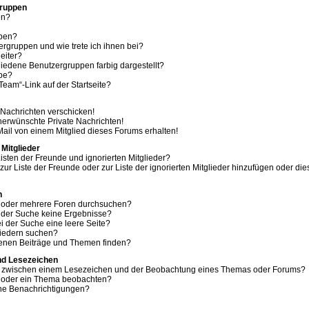
Gruppen
en?
ppen?
ergruppen und wie trete ich ihnen bei?
eiter?
edene Benutzergruppen farbig dargestellt?
ppe?
eam“-Link auf der Startseite?
 Nachrichten verschicken!
erwünschte Private Nachrichten!
ail von einem Mitglied dieses Forums erhalten!
 Mitglieder
isten der Freunde und ignorierten Mitglieder?
 zur Liste der Freunde oder zur Liste der ignorierten Mitglieder hinzufügen oder di
n
m oder mehrere Foren durchsuchen?
i der Suche keine Ergebnisse?
 der Suche eine leere Seite?
liedern suchen?
genen Beiträge und Themen finden?
nd Lesezeichen
ed zwischen einem Lesezeichen und der Beobachtung eines Themas oder Forums?
m oder ein Thema beobachten?
ine Benachrichtigungen?