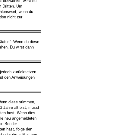
 auswählst, wirst du
n Dritten. Um
hlenswert, wenn du
ion nicht zur
-Status“. Wenn du diese
ehen. Du wirst dann
s jedoch zurücksetzen.
und den Anweisungen
 Wenn diese stimmen,
3 Jahre alt bist, musst
lten hast. Wenn dies
alle neu angemeldeten
r. Bei der
lten hast, folge den
t oder die E-Mail von