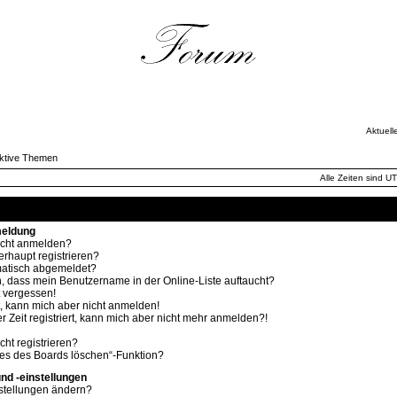
Aktuell
ktive Themen
Alle Zeiten sind U
Häufig gestellte Fragen
meldung
icht anmelden?
rhaupt registrieren?
atisch abgemeldet?
, dass mein Benutzername in der Online-Liste auftaucht?
 vergessen!
rt, kann mich aber nicht anmelden!
r Zeit registriert, kann mich aber nicht mehr anmelden?!
ht registrieren?
ies des Boards löschen“-Funktion?
nd -einstellungen
stellungen ändern?