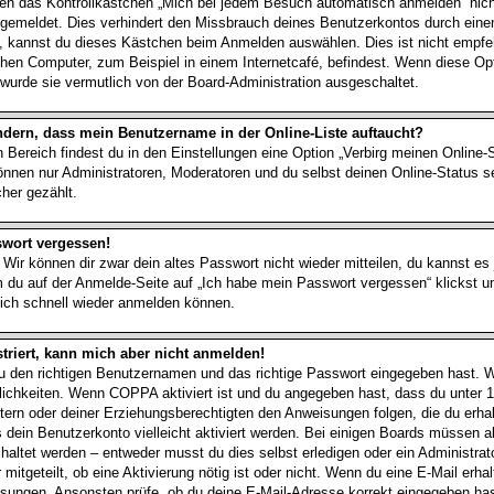
 das Kontrollkästchen „Mich bei jedem Besuch automatisch anmelden“ nicht
angemeldet. Dies verhindert den Missbrauch deines Benutzerkontos durch eine
, kannst du dieses Kästchen beim Anmelden auswählen. Dies ist nicht empfe
chen Computer, zum Beispiel in einem Internetcafé, befindest. Wenn diese Opt
wurde sie vermutlich von der Board-Administration ausgeschaltet.
ndern, dass mein Benutzername in der Online-Liste auftaucht?
 Bereich findest du in den Einstellungen eine Option „Verbirg meinen Online
können nur Administratoren, Moderatoren und du selbst deinen Online-Status s
her gezählt.
swort vergessen!
 Wir können dir zwar dein altes Passwort nicht wieder mitteilen, du kannst e
 du auf der Anmelde-Seite auf „Ich habe mein Passwort vergessen“ klickst 
 dich schnell wieder anmelden können.
striert, kann mich aber nicht anmelden!
du den richtigen Benutzernamen und das richtige Passwort eingegeben hast.
lichkeiten. Wenn
COPPA
aktiviert ist und du angegeben hast, dass du unter 1
ltern oder deiner Erziehungsberechtigten den Anweisungen folgen, die du erha
ss dein Benutzerkonto vielleicht aktiviert werden. Bei einigen Boards müssen 
schaltet werden – entweder musst du dies selbst erledigen oder ein Administrato
 mitgeteilt, ob eine Aktivierung nötig ist oder nicht. Wenn du eine E-Mail erha
isungen. Ansonsten prüfe, ob du deine E-Mail-Adresse korrekt eingegeben has