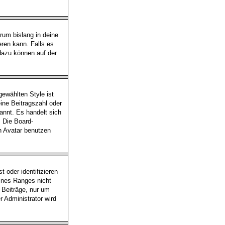
rum bislang in deine
eren kann. Falls es
 dazu können auf der
ewählten Style ist
ine Beitragszahl oder
annt. Es handelt sich
. Die Board-
n Avatar benutzen
 oder identifizieren
ines Ranges nicht
n Beiträge, nur um
 Administrator wird