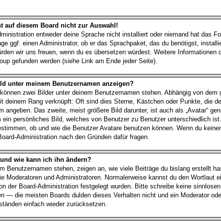
t auf diesem Board nicht zur Auswahl!
ministration entweder deine Sprache nicht installiert oder niemand hat das Fo
ge ggf. einen Administrator, ob er das Sprachpaket, das du benötigst, installi
würden wir uns freuen, wenn du es übersetzen würdest. Weitere Informationen
up gefunden werden (siehe Link am Ende jeder Seite).
Bild unter meinem Benutzernamen anzeigen?
t können zwei Bilder unter deinem Benutzernamen stehen. Abhängig von dem g
it deinem Rang verknüpft: Oft sind dies Sterne, Kästchen oder Punkte, die de
 angeben. Das zweite, meist größere Bild darunter, ist auch als „Avatar“ gen
m ein persönliches Bild, welches von Benutzer zu Benutzer unterschiedlich ist
estimmen, ob und wie die Benutzer Avatare benutzen können. Wenn du keine
e Board-Administration nach den Gründen dafür fragen.
 und wie kann ich ihn ändern?
m Benutzernamen stehen, zeigen an, wie viele Beiträge du bislang erstellt hast
e Moderatoren und Administratoren. Normalerweise kannst du den Wortlaut e
von der Board-Administration festgelegt wurden. Bitte schreibe keine sinnlose
n — die meisten Boards dulden dieses Verhalten nicht und ein Moderator oder
tänden einfach wieder zurücksetzen.