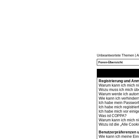
Unbeantwortete Themen
|
A
Foren-Übersicht
Registrierung und An
Warum kann ich mich n
Wozu muss ich mich übe
Warum werde ich autom
Wie kann ich verhindern
Ich habe mein Passwort
Ich habe mich registrie
Ich habe mich vor einige
Was ist COPPA?
Warum kann ich mich nic
Wozu ist die „Alle Cook
Benutzerpräferenzen u
Wie kann ich meine Ein