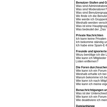
Benutzer-Stufen und 
Was sind Administrator
Was sind Moderatoren?
Was sind Benutzergru
Wo finde ich die Benutz
Wie werde ich Gruppenl
Weshalb werden verschi
Was ist eine Hauptgru
Was bedeutet der „Das T
Private Nachrichten
Ich kann keine Privaten
Ich bekomme ständig un
Ich habe eine Spam-E-M
Freunde und ignorierte
Wozu benötige ich die L
Wie kann ich Mitglieder
Listen entfernen?
Die Foren durchsuche
Wie kann ich ein Foru
Weshalb erhalte ich be
Warum bekomme ich bei
Wie kann ich nach Mitg
Wie kann ich meine ei
Benachrichtigungen u
Was ist der Unterschi
Wie kann ich ein Foru
Wie deaktiviere ich me
Dateianhänge