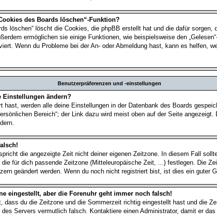
 Cookies des Boards löschen“-Funktion?
ds löschen“ löscht die Cookies, die phpBB erstellt hat und die dafür sorgen,
ußerdem ermöglichen sie einige Funktionen, wie beispielsweise den „Gelesen“
tiviert. Wenn du Probleme bei der An- oder Abmeldung hast, kann es helfen, w
Benutzerpräferenzen und -einstellungen
e Einstellungen ändern?
rt hast, werden alle deine Einstellungen in der Datenbank des Boards gespei
ersönlichen Bereich“; der Link dazu wird meist oben auf der Seite angezeigt. 
dern.
alsch!
spricht die angezeigte Zeit nicht deiner eigenen Zeitzone. In diesem Fall sollt
 die für dich passende Zeitzone (Mitteleuropäische Zeit, ...) festlegen. Die Z
zern geändert werden. Wenn du noch nicht registriert bist, ist dies ein guter G
ne eingestellt, aber die Forenuhr geht immer noch falsch!
t, dass du die Zeitzone und die Sommerzeit richtig eingestellt hast und die Z
hr des Servers vermutlich falsch. Kontaktiere einen Administrator, damit er d