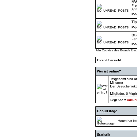
FA
Fre
Ant
Mod
Ti
Mod
Bu
Feh
Mod
Alle Cookies des Boards lös
Foren-Übersicht
Wer ist online?
Insgesamt sind
4
Minuten)
Der Besucherrekor
Mitglieder: 0 Mitgl
Legende ::
Admini
Geburtstage
Heute hat ke
Statistik