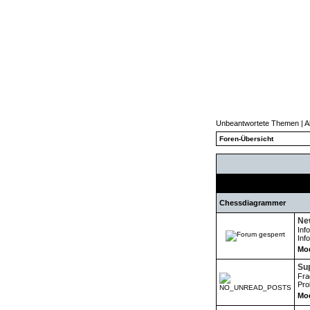
Unbeantwortete Themen
|
A
Foren-Übersicht
Chessdiagrammer
New
Inf
Inf
Mod
Su
Fra
Pro
Mod