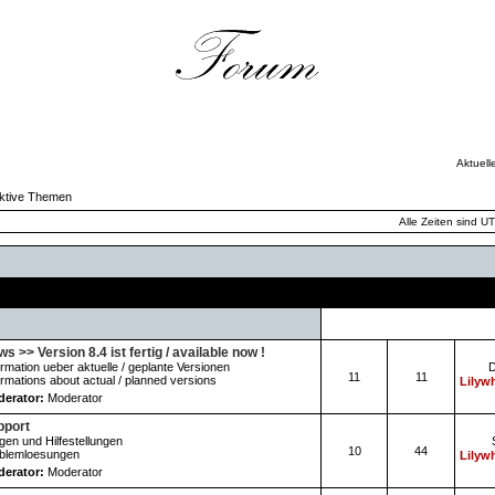
Aktuell
ktive Themen
Alle Zeiten sind U
Forum
Themen
Beiträge
s >> Version 8.4 ist fertig / available now !
ormation ueber aktuelle / geplante Versionen
D
11
11
ormations about actual / planned versions
Lilywh
erator:
Moderator
pport
gen und Hilfestellungen
10
44
blemloesungen
Lilywh
erator:
Moderator