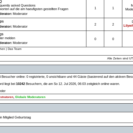
Q
quently asked Questions
M
1
1
worten auf die am haeufigsten gestellten Fragen
Mode
erator:
Moderator
pps
2
2
Lilywh
erator:
Moderator
gs
ler melden
0
0
erator:
Moderator
chen
|
Das Team
Alle Zeiten sind U
4
Besucher online: 0 registrierte, 0 unsichtbare und 44 Gäste (basierend auf den aktiven Bes
d liegt bei
10242
Besuchern, die am So 12. Jul 2026, 06:03 zeitgleich online waren.
ieder
stratoren
,
Globale Moderatoren
in Mitglied Geburtstag