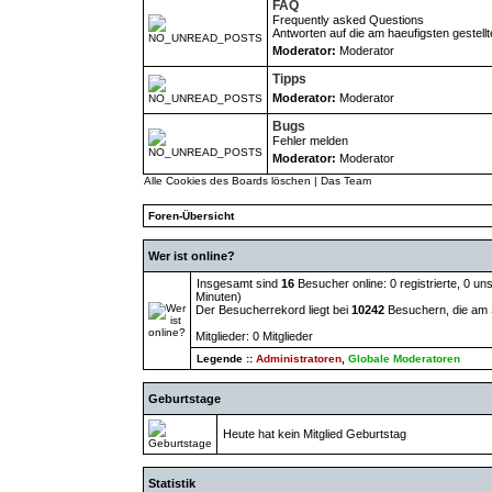
FAQ
Frequently asked Questions
Antworten auf die am haeufigsten gestell
Moderator:
Moderator
Tipps
Moderator:
Moderator
Bugs
Fehler melden
Moderator:
Moderator
Alle Cookies des Boards löschen
|
Das Team
Foren-Übersicht
Wer ist online?
Insgesamt sind
16
Besucher online: 0 registrierte, 0 u
Minuten)
Der Besucherrekord liegt bei
10242
Besuchern, die am S
Mitglieder: 0 Mitglieder
Legende ::
Administratoren
,
Globale Moderatoren
Geburtstage
Heute hat kein Mitglied Geburtstag
Statistik