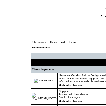
Unbeantwortete Themen
|
Aktive Themen
Foren-Übersicht
Forum
Chessdiagrammer
News >> Version 8.4 ist fertig / avai
Information ueber aktuelle / geplante Ver
Informations about actual / planned versi
Moderator:
Moderator
Support
Fragen und Hilfestellungen
Problemloesungen
Moderator:
Moderator