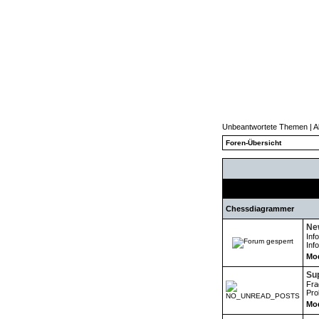
Unbeantwortete Themen
|
A
Foren-Übersicht
Chessdiagrammer
New
Inf
Inf
Mod
Su
Fra
Pro
Mod