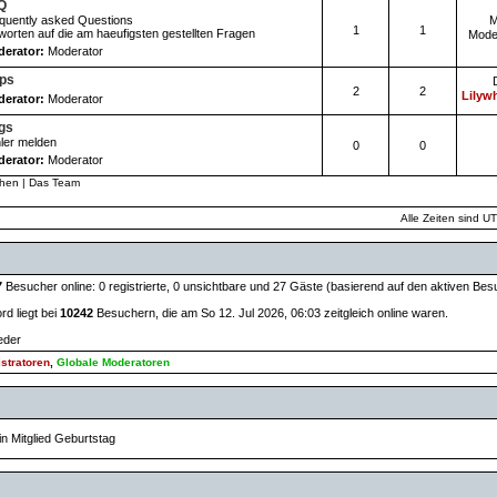
Q
quently asked Questions
M
1
1
worten auf die am haeufigsten gestellten Fragen
Mode
erator:
Moderator
pps
2
2
Lilywh
erator:
Moderator
gs
ler melden
0
0
erator:
Moderator
chen
|
Das Team
Alle Zeiten sind U
7
Besucher online: 0 registrierte, 0 unsichtbare und 27 Gäste (basierend auf den aktiven Bes
d liegt bei
10242
Besuchern, die am So 12. Jul 2026, 06:03 zeitgleich online waren.
ieder
stratoren
,
Globale Moderatoren
in Mitglied Geburtstag