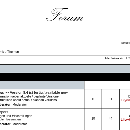
Aktuel
ktive Themen
Alle Zeiten sind U
Forum
Themen
Beiträge
s >> Version 8.4 ist fertig / available now !
ormation ueber aktuelle / geplante Versionen
D
11
11
ormations about actual / planned versions
Lilywh
erator:
Moderator
pport
gen und Hilfestellungen
10
44
blemloesungen
Lilywh
erator:
Moderator