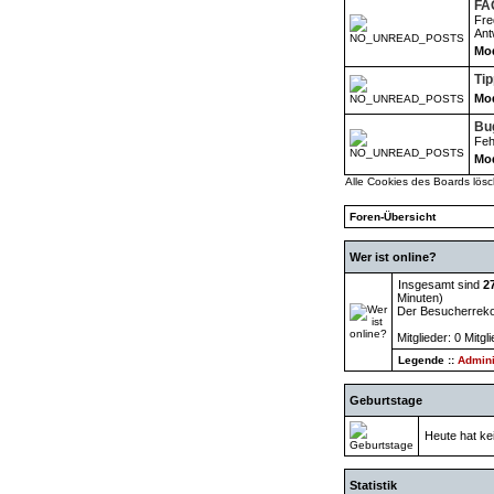
FA
Fre
Ant
Mod
Ti
Mod
Bu
Feh
Mod
Alle Cookies des Boards lös
Foren-Übersicht
Wer ist online?
Insgesamt sind
2
Minuten)
Der Besucherrekor
Mitglieder: 0 Mitgl
Legende ::
Admini
Geburtstage
Heute hat ke
Statistik