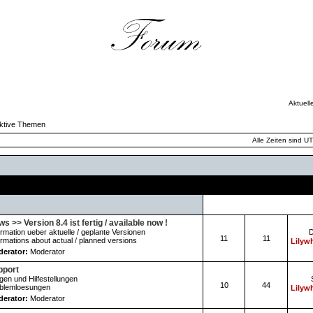
Aktuell
ktive Themen
Alle Zeiten sind U
Forum
Themen
Beiträge
s >> Version 8.4 ist fertig / available now !
ormation ueber aktuelle / geplante Versionen
D
11
11
ormations about actual / planned versions
Lilywh
erator:
Moderator
pport
gen und Hilfestellungen
10
44
blemloesungen
Lilywh
erator:
Moderator