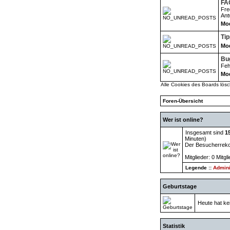
FA
Fre
Ant
Mod
Ti
Mod
Bu
Feh
Mod
Alle Cookies des Boards lös
Foren-Übersicht
Wer ist online?
Insgesamt sind
1
Minuten)
Der Besucherrekor
Mitglieder: 0 Mitgl
Legende ::
Admini
Geburtstage
Heute hat ke
Statistik