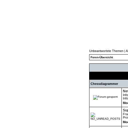
Unbeantwortete Themen
|
A
Foren-Übersicht
Chessdiagrammer
New
Inf
Inf
Mod
Su
Fra
Pro
Mod