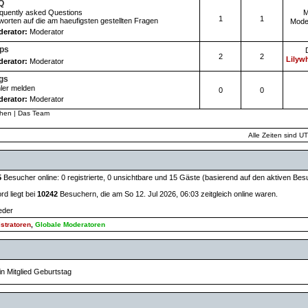
Q
quently asked Questions
M
1
1
worten auf die am haeufigsten gestellten Fragen
Mode
erator:
Moderator
pps
2
2
Lilywh
erator:
Moderator
gs
ler melden
0
0
erator:
Moderator
chen
|
Das Team
Alle Zeiten sind U
5
Besucher online: 0 registrierte, 0 unsichtbare und 15 Gäste (basierend auf den aktiven Bes
d liegt bei
10242
Besuchern, die am So 12. Jul 2026, 06:03 zeitgleich online waren.
ieder
stratoren
,
Globale Moderatoren
in Mitglied Geburtstag