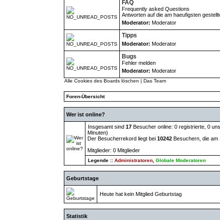
FAQ
Frequently asked Questions
Antworten auf die am haeufigsten gestell
Moderator:
Moderator
Tipps
Moderator:
Moderator
Bugs
Fehler melden
Moderator:
Moderator
Alle Cookies des Boards löschen
|
Das Team
Foren-Übersicht
Wer ist online?
Insgesamt sind
17
Besucher online: 0 registrierte, 0 u
Minuten)
Der Besucherrekord liegt bei
10242
Besuchern, die am S
Mitglieder: 0 Mitglieder
Legende ::
Administratoren
,
Globale Moderatoren
Geburtstage
Heute hat kein Mitglied Geburtstag
Statistik