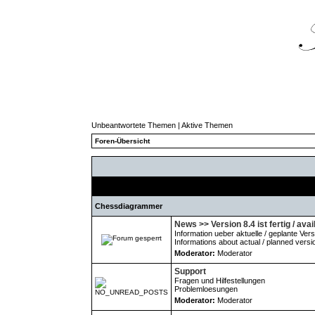
Unbeantwortete Themen
|
Aktive Themen
Foren-Übersicht
Forum
Chessdiagrammer
News >> Version 8.4 ist fertig / avai
Information ueber aktuelle / geplante Ver
Informations about actual / planned versi
Moderator:
Moderator
Support
Fragen und Hilfestellungen
Problemloesungen
Moderator:
Moderator