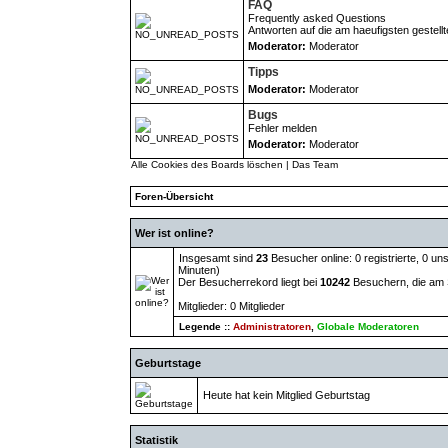
FAQ
Frequently asked Questions
Antworten auf die am haeufigsten gestell
Moderator:
Moderator
Tipps
Moderator:
Moderator
Bugs
Fehler melden
Moderator:
Moderator
Alle Cookies des Boards löschen
|
Das Team
Foren-Übersicht
Wer ist online?
Insgesamt sind
23
Besucher online: 0 registrierte, 0 u
Minuten)
Der Besucherrekord liegt bei
10242
Besuchern, die am S
Mitglieder: 0 Mitglieder
Legende ::
Administratoren
,
Globale Moderatoren
Geburtstage
Heute hat kein Mitglied Geburtstag
Statistik