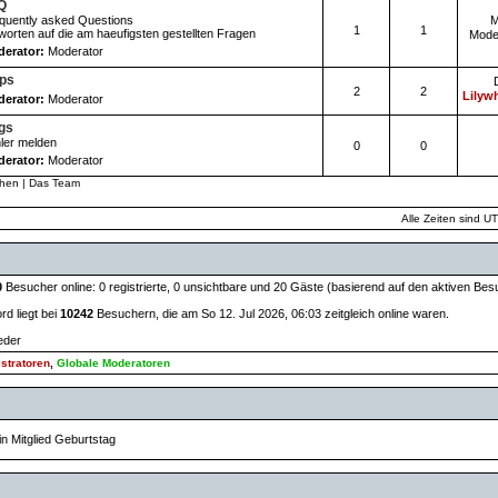
Q
quently asked Questions
M
1
1
worten auf die am haeufigsten gestellten Fragen
Mode
erator:
Moderator
pps
2
2
Lilywh
erator:
Moderator
gs
ler melden
0
0
erator:
Moderator
chen
|
Das Team
Alle Zeiten sind U
0
Besucher online: 0 registrierte, 0 unsichtbare und 20 Gäste (basierend auf den aktiven Bes
d liegt bei
10242
Besuchern, die am So 12. Jul 2026, 06:03 zeitgleich online waren.
ieder
stratoren
,
Globale Moderatoren
in Mitglied Geburtstag