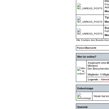
FA
Fre
Ant
Mod
Ti
Mod
Bu
Feh
Mod
Alle Cookies des Boards lös
Foren-Übersicht
Wer ist online?
Insgesamt sind
2
Minuten)
Der Besucherrekor
Mitglieder: 0 Mitgl
Legende ::
Admini
Geburtstage
Heute hat ke
Statistik