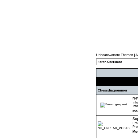
Unbeantwortete Themen
|
A
Foren-Übersicht
Chessdiagrammer
New
Inf
Inf
Mod
Su
Fra
Pro
Mod