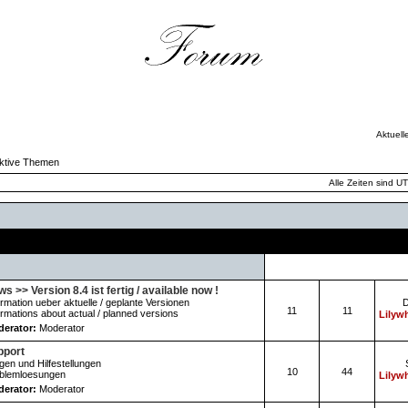
Aktuell
ktive Themen
Alle Zeiten sind U
Forum
Themen
Beiträge
s >> Version 8.4 ist fertig / available now !
ormation ueber aktuelle / geplante Versionen
D
11
11
ormations about actual / planned versions
Lilywh
erator:
Moderator
pport
gen und Hilfestellungen
10
44
blemloesungen
Lilywh
erator:
Moderator