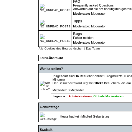
FAQ
Frequently asked Questions
Antworten auf die am haeufigsten gestell
Moderator:
Moderator
Tipps
Moderator:
Moderator
Bugs
Fehler melden
Moderator:
Moderator
Alle Cookies des Boards löschen
|
Das Team
Foren-Übersicht
Wer ist online?
Insgesamt sind
16
Besucher online: 0 registrierte, 0 u
Minuten)
Der Besucherrekord liegt bei
10242
Besuchern, die am S
Mitglieder: 0 Mitglieder
Legende ::
Administratoren
,
Globale Moderatoren
Geburtstage
Heute hat kein Mitglied Geburtstag
Statistik