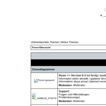
Unbeantwortete Themen
|
Aktive Themen
Foren-Übersicht
Forum
Chessdiagrammer
News >> Version 8.4 ist fertig / avai
Information ueber aktuelle / geplante Ver
Informations about actual / planned versi
Moderator:
Moderator
Support
Fragen und Hilfestellungen
Problemloesungen
Moderator:
Moderator