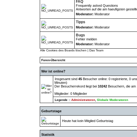
FAQ
Frequently asked Questions
Antworten auf die am haeufigsten gestell
Moderator:
Moderator
Tipps
Moderator:
Moderator
Bugs
Fehler melden
Moderator:
Moderator
Alle Cookies des Boards löschen
|
Das Team
Foren-Übersicht
Wer ist online?
Insgesamt sind
45
Besucher online: 0 registrierte, 0 u
Minuten)
Der Besucherrekord liegt bei
10242
Besuchern, die am S
Mitglieder: 0 Mitglieder
Legende ::
Administratoren
,
Globale Moderatoren
Geburtstage
Heute hat kein Mitglied Geburtstag
Statistik