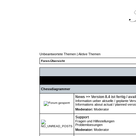
Unbeantwortete Themen
|
Aktive Themen
Foren-Übersicht
Forum
Chessdiagrammer
News >> Version 8.4 ist fertig / avai
Information ueber aktuelle / geplante Ver
Informations about actual / planned versi
Moderator:
Moderator
Support
Fragen und Hilfestellungen
Problemloesungen
Moderator:
Moderator