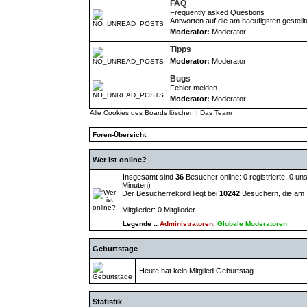
FAQ
Frequently asked Questions
Antworten auf die am haeufigsten gestell
Moderator:
Moderator
Tipps
Moderator:
Moderator
Bugs
Fehler melden
Moderator:
Moderator
Alle Cookies des Boards löschen
|
Das Team
Foren-Übersicht
Wer ist online?
Insgesamt sind
36
Besucher online: 0 registrierte, 0 u
Minuten)
Der Besucherrekord liegt bei
10242
Besuchern, die am S
Mitglieder: 0 Mitglieder
Legende ::
Administratoren
,
Globale Moderatoren
Geburtstage
Heute hat kein Mitglied Geburtstag
Statistik