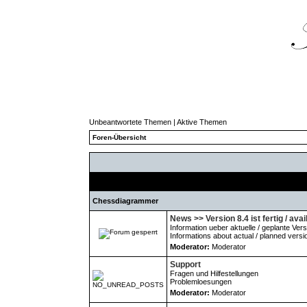
Unbeantwortete Themen
|
Aktive Themen
Foren-Übersicht
Forum
Chessdiagrammer
News >> Version 8.4 ist fertig / avai
Information ueber aktuelle / geplante Ver
Informations about actual / planned versi
Moderator:
Moderator
Support
Fragen und Hilfestellungen
Problemloesungen
Moderator:
Moderator