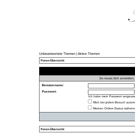
Unbeantwortete Themen
|
Aktive Themen
Foren-Übersicht
Du musst dich anmelden,
Benutzername:
Passwort:
Ich habe mein Passwort vergess
Mich bei jedem Besuch autom
Meinen Online-Status während
Foren-Übersicht