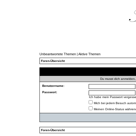
Unbeantwortete Themen
|
Aktive Themen
Foren-Übersicht
Du musst dich anmelden,
Benutzername:
Passwort:
Ich habe mein Passwort vergess
Mich bei jedem Besuch autom
Meinen Online-Status während
Foren-Übersicht