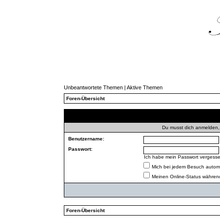
Unbeantwortete Themen
|
Aktive Themen
Foren-Übersicht
Du musst dich anmelden,
Benutzername:
Passwort:
Ich habe mein Passwort vergess
Mich bei jedem Besuch autom
Meinen Online-Status während
Foren-Übersicht