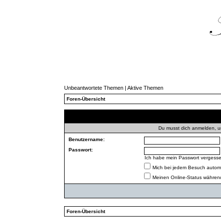
Unbeantwortete Themen
|
Aktive Themen
Foren-Übersicht
Du musst dich anmelden, u
Benutzername:
Passwort:
Ich habe mein Passwort vergess
Mich bei jedem Besuch autom
Meinen Online-Status während
Foren-Übersicht