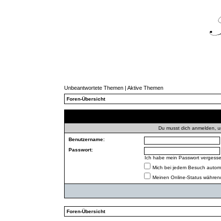
Unbeantwortete Themen
|
Aktive Themen
Foren-Übersicht
Du musst dich anmelden, u
Benutzername:
Passwort:
Ich habe mein Passwort vergess
Mich bei jedem Besuch autom
Meinen Online-Status während
Foren-Übersicht