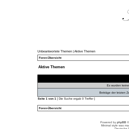
Unbeantwortete Themen
|
Aktive Themen
Foren-Übersicht
Aktive Themen
Themen
Autor
Ant
Es wurden kein
Beiträge der letzten Z
Seite
1
von
1
[ Die Suche ergab 0 Treffer ]
Foren-Übersicht
Powered by
phpBB
©
Minimal style was m
Deutsche 