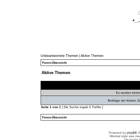
Unbeantwortete Themen
|
Aktive Themen
Foren-Übersicht
Aktive Themen
Themen
Autor
Ant
Es wurden kein
Beiträge der letzten Z
Seite
1
von
1
[ Die Suche ergab 0 Treffer ]
Foren-Übersicht
Powered by
phpBB
©
Minimal style was m
Deutsche 