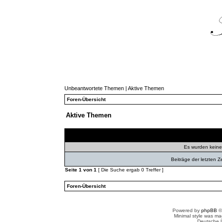
Unbeantwortete Themen
|
Aktive Themen
Foren-Übersicht
Aktive Themen
Themen
Autor
Ant
Es wurden kein
Beiträge der letzten Z
Seite
1
von
1
[ Die Suche ergab 0 Treffer ]
Foren-Übersicht
Powered by
phpBB
©
Minimal style was m
Deutsche 