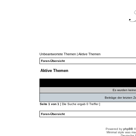
Unbeantwortete Themen
|
Aktive Themen
Foren-Übersicht
Aktive Themen
Themen
Autor
Ant
Es wurden kein
Beiträge der letzten Z
Seite
1
von
1
[ Die Suche ergab 0 Treffer ]
Foren-Übersicht
Powered by
phpBB
©
Minimal style was m
Deutsche 