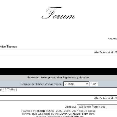
Aktuell
ktive Themen
Alle Zeiten sind U
Autor
Antworten
Zugriffe
Es wurden keine passenden Ergebnisse gefunden.
Beiträge der letzten Zeit anzeigen:
ab 0 Treffer ]
Alle Zeiten sind U
Gehe zu:
Powered by
phpBB
© 2000, 2002, 2005, 2007 phpBB Group
Minimal style was made by the
DEVPPL
/
ThatBigForum
crew.
Deutsche Übersetzung durch
phpBB.de