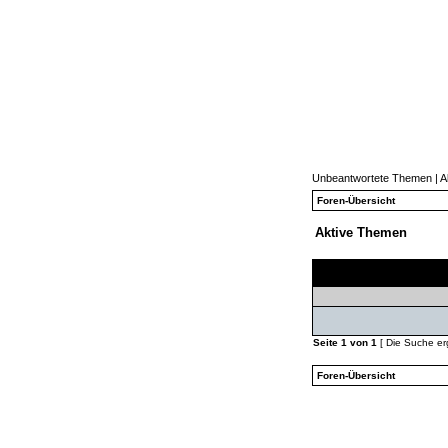
Unbeantwortete Themen
|
A
Foren-Übersicht
Aktive Themen
Themen
Seite
1
von
1
[ Die Suche erg
Foren-Übersicht