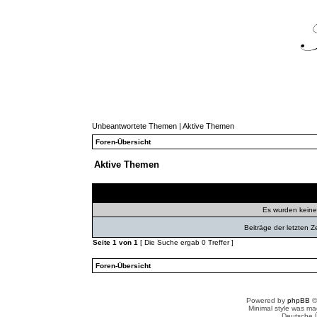
Unbeantwortete Themen
|
Aktive Themen
Foren-Übersicht
Aktive Themen
Themen
Autor
Ant
Es wurden kein
Beiträge der letzten Z
Seite
1
von
1
[ Die Suche ergab 0 Treffer ]
Foren-Übersicht
Powered by
phpBB
©
Minimal style was m
Deutsche 