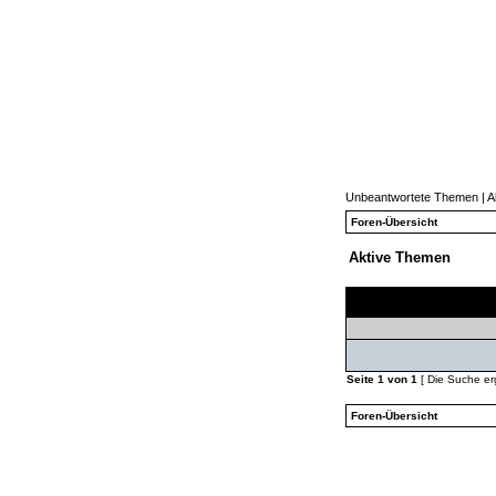
Unbeantwortete Themen
|
A
Foren-Übersicht
Aktive Themen
Themen
Seite
1
von
1
[ Die Suche erg
Foren-Übersicht