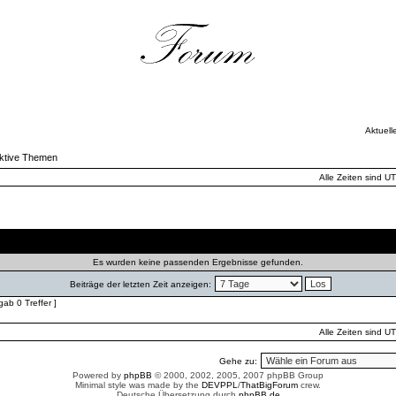
Aktuell
ktive Themen
Alle Zeiten sind U
Autor
Antworten
Zugriffe
Es wurden keine passenden Ergebnisse gefunden.
Beiträge der letzten Zeit anzeigen:
ab 0 Treffer ]
Alle Zeiten sind U
Gehe zu:
Powered by
phpBB
© 2000, 2002, 2005, 2007 phpBB Group
Minimal style was made by the
DEVPPL
/
ThatBigForum
crew.
Deutsche Übersetzung durch
phpBB.de