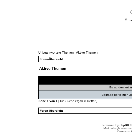
Unbeantwortete Themen
|
Aktive Themen
Foren-Übersicht
Aktive Themen
Themen
Autor
Ant
Es wurden kein
Beiträge der letzten Z
Seite
1
von
1
[ Die Suche ergab 0 Treffer ]
Foren-Übersicht
Powered by
phpBB
©
Minimal style was m
Deutsche 