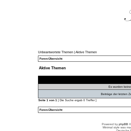
Unbeantwortete Themen
|
Aktive Themen
Foren-Übersicht
Aktive Themen
Themen
Autor
Ant
Es wurden kein
Beiträge der letzten Z
Seite
1
von
1
[ Die Suche ergab 0 Treffer ]
Foren-Übersicht
Powered by
phpBB
©
Minimal style was m
Deutsche 