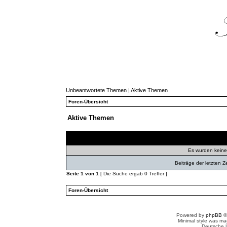
Unbeantwortete Themen
|
Aktive Themen
Foren-Übersicht
Aktive Themen
Themen
Autor
Ant
Es wurden kein
Beiträge der letzten Z
Seite
1
von
1
[ Die Suche ergab 0 Treffer ]
Foren-Übersicht
Powered by
phpBB
©
Minimal style was m
Deutsche 