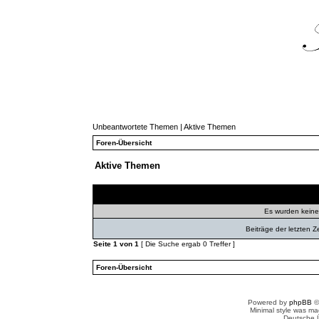
Unbeantwortete Themen
|
Aktive Themen
Foren-Übersicht
Aktive Themen
Themen
Autor
Ant
Es wurden kein
Beiträge der letzten Z
Seite
1
von
1
[ Die Suche ergab 0 Treffer ]
Foren-Übersicht
Powered by
phpBB
©
Minimal style was m
Deutsche 