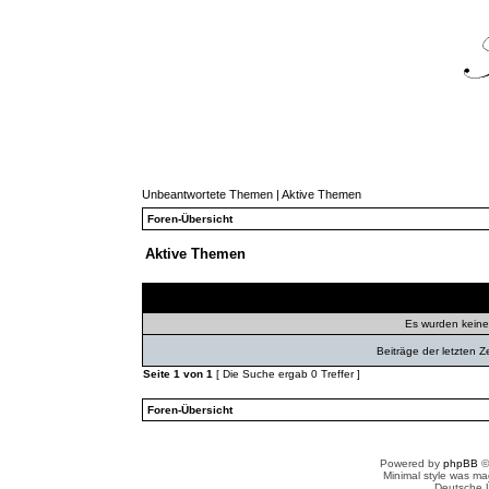
Unbeantwortete Themen
|
Aktive Themen
Foren-Übersicht
Aktive Themen
Themen
Autor
Ant
Es wurden kein
Beiträge der letzten Z
Seite
1
von
1
[ Die Suche ergab 0 Treffer ]
Foren-Übersicht
Powered by
phpBB
©
Minimal style was m
Deutsche 