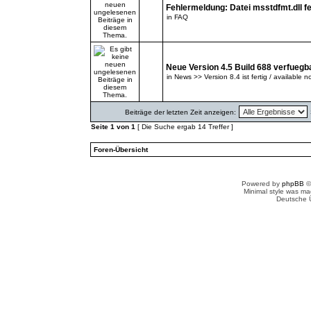
Fehlermeldung: Datei msstdfmt.dll fe
in
FAQ
Neue Version 4.5 Build 688 verfuegb
in
News >> Version 8.4 ist fertig / available n
Beiträge der letzten Zeit anzeigen:
Seite
1
von
1
[ Die Suche ergab 14 Treffer ]
Foren-Übersicht
Powered by
phpBB
©
Minimal style was m
Deutsche 