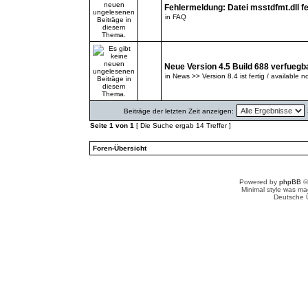
Fehlermeldung: Datei msstdfmt.dll fe
in
FAQ
Neue Version 4.5 Build 688 verfuegb
in
News >> Version 8.4 ist fertig / available n
Beiträge der letzten Zeit anzeigen:
Seite
1
von
1
[ Die Suche ergab 14 Treffer ]
Foren-Übersicht
Powered by
phpBB
©
Minimal style was m
Deutsche 