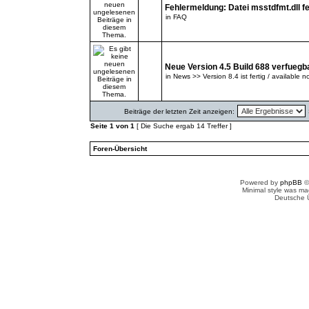
Fehlermeldung: Datei msstdfmt.dll fe
in
FAQ
Neue Version 4.5 Build 688 verfuegb
in
News >> Version 8.4 ist fertig / available n
Beiträge der letzten Zeit anzeigen:
Seite
1
von
1
[ Die Suche ergab 14 Treffer ]
Foren-Übersicht
Powered by
phpBB
©
Minimal style was m
Deutsche 