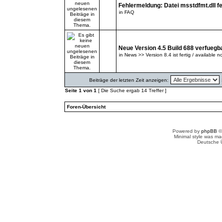
Fehlermeldung: Datei msstdfmt.dll fe
in
FAQ
Neue Version 4.5 Build 688 verfuegb
in
News >> Version 8.4 ist fertig / available n
Beiträge der letzten Zeit anzeigen:
Seite
1
von
1
[ Die Suche ergab 14 Treffer ]
Foren-Übersicht
Powered by
phpBB
©
Minimal style was m
Deutsche 