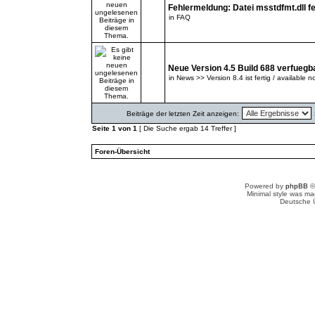
Fehlermeldung: Datei msstdfmt.dll fe
in
FAQ
Neue Version 4.5 Build 688 verfuegb
in
News >> Version 8.4 ist fertig / available n
Beiträge der letzten Zeit anzeigen:
Seite
1
von
1
[ Die Suche ergab 14 Treffer ]
Foren-Übersicht
Powered by
phpBB
©
Minimal style was m
Deutsche 