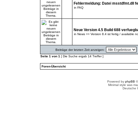
Fehlermeldung: Datei msstdfmt.dll fe
in
FAQ
Neue Version 4.5 Build 688 verfuegb
in
News >> Version 8.4 ist fertig / available n
Beiträge der letzten Zeit anzeigen:
Seite
1
von
1
[ Die Suche ergab 14 Treffer ]
Foren-Übersicht
Powered by
phpBB
©
Minimal style was m
Deutsche 