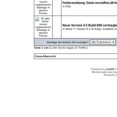
Fehlermeldung: Datei msstdfmt.dll fe
in
FAQ
Neue Version 4.5 Build 688 verfuegb
in
News >> Version 8.4 ist fertig / available n
Beiträge der letzten Zeit anzeigen:
Seite
1
von
1
[ Die Suche ergab 14 Treffer ]
Foren-Übersicht
Powered by
phpBB
©
Minimal style was m
Deutsche 