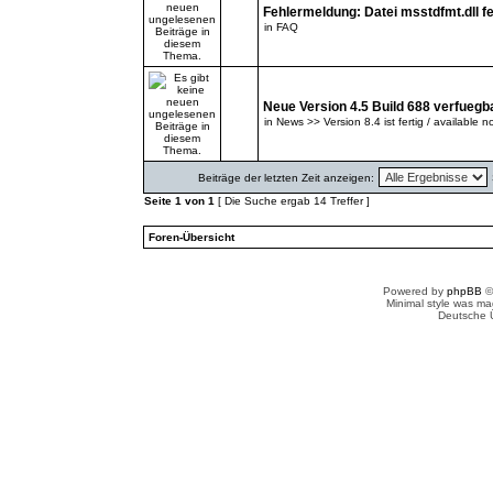
Fehlermeldung: Datei msstdfmt.dll fe
in
FAQ
Neue Version 4.5 Build 688 verfuegb
in
News >> Version 8.4 ist fertig / available n
Beiträge der letzten Zeit anzeigen:
Seite
1
von
1
[ Die Suche ergab 14 Treffer ]
Foren-Übersicht
Powered by
phpBB
©
Minimal style was m
Deutsche 