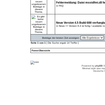
Fehlermeldung: Datei msstdfmt.dll fe
in
FAQ
Neue Version 4.5 Build 688 verfuegb
in
News >> Version 8.4 ist fertig / available n
Beiträge der letzten Zeit anzeigen:
Seite
1
von
1
[ Die Suche ergab 14 Treffer ]
Foren-Übersicht
Powered by
phpBB
©
Minimal style was m
Deutsche 