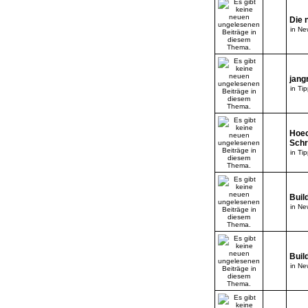
Die 
in
New
jang
in
Tip
Hoec
Schr
in
Tip
Buil
in
New
Buil
in
New