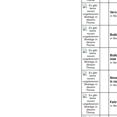
Vers
in
New
Buil
in
New
Buil
now
in
New
Neue
is o
in
New
Fahr
in
New