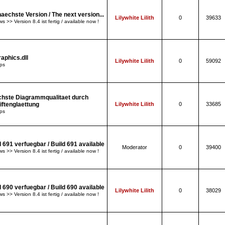
naechste Version / The next version...
Lilywhite Lilith
0
39633
s >> Version 8.4 ist fertig / available now !
raphics.dll
Lilywhite Lilith
0
59092
ps
hste Diagrammqualitaet durch
iftenglaettung
Lilywhite Lilith
0
33685
ps
d 691 verfuegbar / Build 691 available
Moderator
0
39400
s >> Version 8.4 ist fertig / available now !
d 690 verfuegbar / Build 690 available
Lilywhite Lilith
0
38029
s >> Version 8.4 ist fertig / available now !