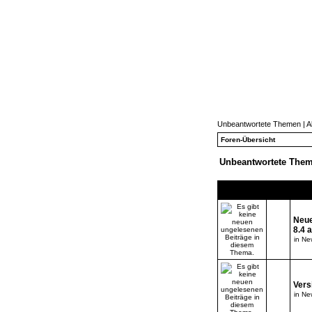
Unbeantwortete Themen
|
A
Foren-Übersicht
Unbeantwortete The
Neue
8.4 
in
New
Vers
in
New