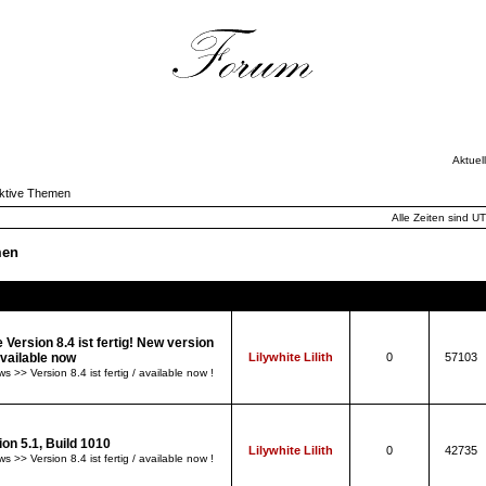
Aktuel
ktive Themen
Alle Zeiten sind U
men
Themen
Autor
Antworten
Zugriff
 Version 8.4 ist fertig! New version
available now
Lilywhite Lilith
0
57103
s >> Version 8.4 ist fertig / available now !
ion 5.1, Build 1010
Lilywhite Lilith
0
42735
s >> Version 8.4 ist fertig / available now !