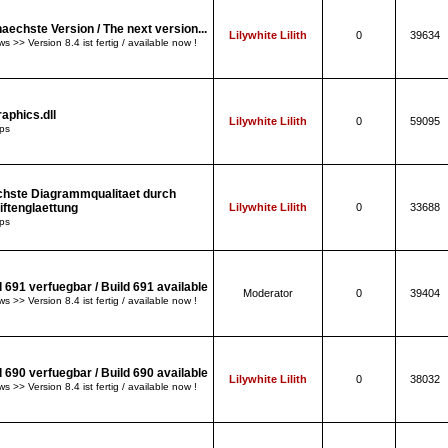
naechste Version / The next version...
Lilywhite Lilith
0
39634
s >> Version 8.4 ist fertig / available now !
raphics.dll
Lilywhite Lilith
0
59095
ps
hste Diagrammqualitaet durch
iftenglaettung
Lilywhite Lilith
0
33688
ps
d 691 verfuegbar / Build 691 available
Moderator
0
39404
s >> Version 8.4 ist fertig / available now !
d 690 verfuegbar / Build 690 available
Lilywhite Lilith
0
38032
s >> Version 8.4 ist fertig / available now !