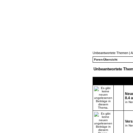
Unbeantwortete Themen
|
A
Foren-Übersicht
Unbeantwortete The
Neue
8.4 
in
New
Vers
in
New