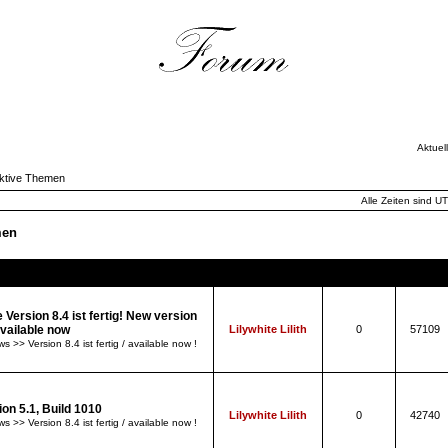
Aktuel
ktive Themen
Alle Zeiten sind U
men
Themen
Autor
Antworten
Zugriff
 Version 8.4 ist fertig! New version
available now
Lilywhite Lilith
0
57109
s >> Version 8.4 ist fertig / available now !
ion 5.1, Build 1010
Lilywhite Lilith
0
42740
s >> Version 8.4 ist fertig / available now !