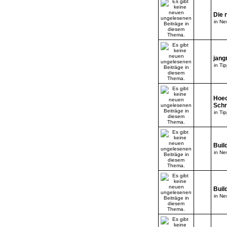
Die 
in
New
jang
in
Tip
Hoec
Schr
in
Tip
Buil
in
New
Buil
in
New