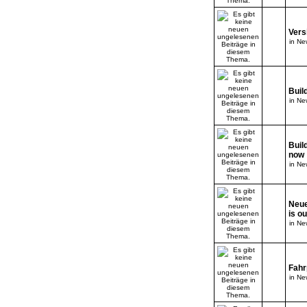
Vers
in
New
Buil
in
New
Buil
now
in
New
Neue
is o
in
New
Fahr
in
New