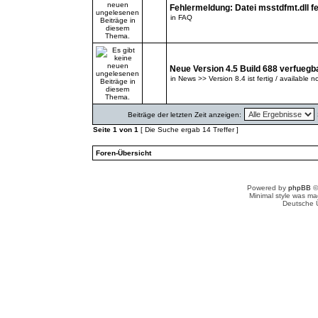
Fehlermeldung: Datei msstdfmt.dll fe
in
FAQ
Neue Version 4.5 Build 688 verfuegb
in
News >> Version 8.4 ist fertig / available n
Beiträge der letzten Zeit anzeigen:
Seite
1
von
1
[ Die Suche ergab 14 Treffer ]
Foren-Übersicht
Powered by
phpBB
©
Minimal style was m
Deutsche 