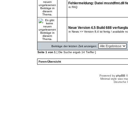
Fehlermeldung: Datei msstdfmt.dll fe
in
FAQ
Neue Version 4.5 Build 688 verfuegb
in
News >> Version 8.4 ist fertig / available n
Beiträge der letzten Zeit anzeigen:
Seite
1
von
1
[ Die Suche ergab 14 Treffer ]
Foren-Übersicht
Powered by
phpBB
©
Minimal style was m
Deutsche 