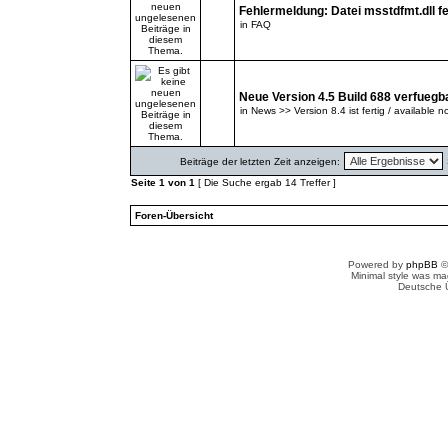
Fehlermeldung: Datei msstdfmt.dll fe
in
FAQ
Neue Version 4.5 Build 688 verfuegb
in
News >> Version 8.4 ist fertig / available n
Beiträge der letzten Zeit anzeigen:
Seite
1
von
1
[ Die Suche ergab 14 Treffer ]
Foren-Übersicht
Powered by
phpBB
©
Minimal style was m
Deutsche 