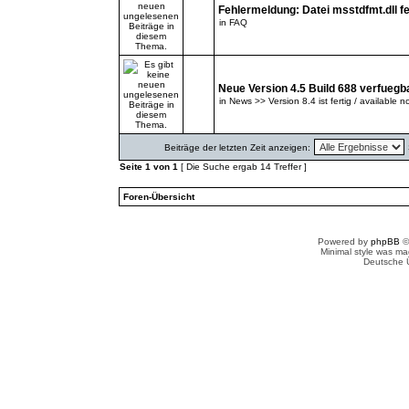
Fehlermeldung: Datei msstdfmt.dll fe
in
FAQ
Neue Version 4.5 Build 688 verfuegb
in
News >> Version 8.4 ist fertig / available n
Beiträge der letzten Zeit anzeigen:
Seite
1
von
1
[ Die Suche ergab 14 Treffer ]
Foren-Übersicht
Powered by
phpBB
©
Minimal style was m
Deutsche 