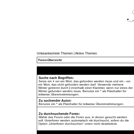
Unbeantwortete Themen
|
Aktive Themen
Foren-Übersicht
Suche nach Begriffen:
Setze ein
+
vor ein Wort, das gefunden werden muss und ein
-
vor
ein Wort, das nicht gefunden werden darf. Verwende mehrere
Wörter getrennt durch
|
innerhalb einer Klammer, wenn nur eines der
Wörter gefunden werden muss. Benutze ein * als Platzhalter für
teilweise Übereinstimmungen.
Zu suchender Autor:
Benutze ein * als Platzhalter für teilweise Übereinstimmungen.
Zu durchsuchende Foren:
Wähle das Forum oder die Foren aus, in denen gesucht werden
soll. Unterforen werden automatisch mit durchsucht, sofern du die
Option „Unterforen durchsuchen“ unten nicht deaktivierst.