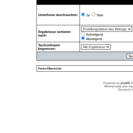
Unterforen durchsuchen:
Ja
Nein
Ergebnisse sortieren
Aufsteigend
nach:
Absteigend
Suchzeitraum
begrenzen:
Foren-Übersicht
Powered by
phpBB
©
Minimal style was m
Deutsche 