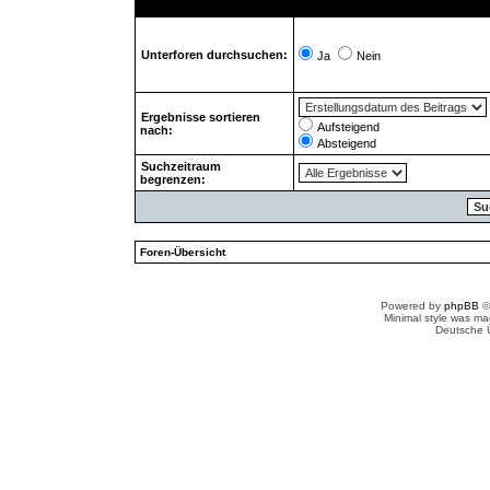
Unterforen durchsuchen:
Ja
Nein
Ergebnisse sortieren
Aufsteigend
nach:
Absteigend
Suchzeitraum
begrenzen:
Foren-Übersicht
Powered by
phpBB
©
Minimal style was m
Deutsche 