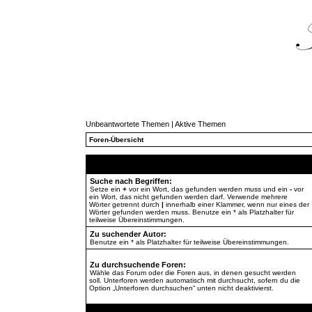
Unbeantwortete Themen
|
Aktive Themen
Foren-Übersicht
Suche nach Begriffen:
Setze ein
+
vor ein Wort, das gefunden werden muss und ein
-
vor
ein Wort, das nicht gefunden werden darf. Verwende mehrere
Wörter getrennt durch
|
innerhalb einer Klammer, wenn nur eines der
Wörter gefunden werden muss. Benutze ein * als Platzhalter für
teilweise Übereinstimmungen.
Zu suchender Autor:
Benutze ein * als Platzhalter für teilweise Übereinstimmungen.
Zu durchsuchende Foren:
Wähle das Forum oder die Foren aus, in denen gesucht werden
soll. Unterforen werden automatisch mit durchsucht, sofern du die
Option „Unterforen durchsuchen“ unten nicht deaktivierst.